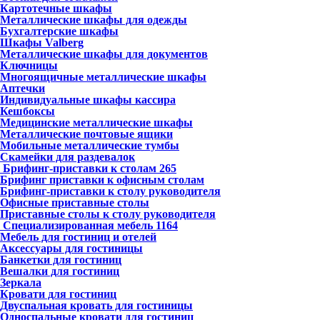
Картотечные шкафы
Металлические шкафы для одежды
Бухгалтерские шкафы
Шкафы Valberg
Металлические шкафы для документов
Ключницы
Многоящичные металлические шкафы
Аптечки
Индивидуальные шкафы кассира
Кешбоксы
Медицинские металлические шкафы
Металлические почтовые ящики
Мобильные металлические тумбы
Скамейки для раздевалок
Брифинг-приставки к столам
265
Брифинг приставки к офисным столам
Брифинг-приставки к столу руководителя
Офисные приставные столы
Приставные столы к столу руководителя
Специализированная мебель
1164
Мебель для гостиниц и отелей
Аксессуары для гостиницы
Банкетки для гостиниц
Вешалки для гостиниц
Зеркала
Кровати для гостиниц
Двуспальная кровать для гостиницы
Односпальные кровати для гостиниц