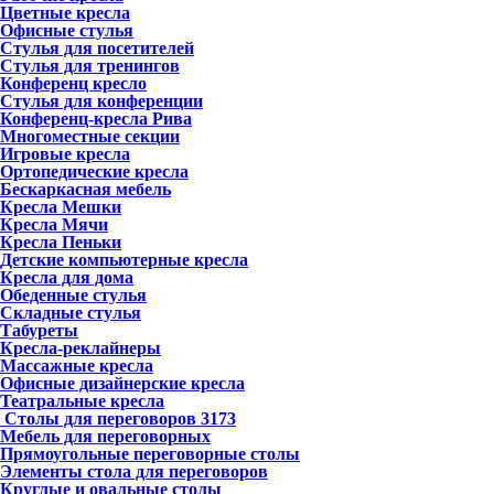
Цветные кресла
Офисные стулья
Стулья для посетителей
Стулья для тренингов
Конференц кресло
Стулья для конференции
Конференц-кресла Рива
Многоместные секции
Игровые кресла
Ортопедические кресла
Бескаркасная мебель
Кресла Мешки
Кресла Мячи
Кресла Пеньки
Детские компьютерные кресла
Кресла для дома
Обеденные стулья
Складные стулья
Табуреты
Кресла-реклайнеры
Массажные кресла
Офисные дизайнерские кресла
Театральные кресла
Столы для переговоров
3173
Мебель для переговорных
Прямоугольные переговорные столы
Элементы стола для переговоров
Круглые и овальные столы