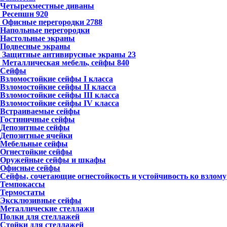
Четырехместные диваны
Ресепшн
920
Офисные перегородки
2788
Напольные перегородки
Настольные экраны
Подвесные экраны
Защитные антивирусные экраны
23
Металлическая мебель, сейфы
840
Сейфы
Взломостойкие сейфы I класса
Взломостойкие сейфы II класса
Взломостойкие сейфы III класса
Взломостойкие сейфы IV класса
Встраиваемые сейфы
Гостиничные сейфы
Депозитные сейфы
Депозитные ячейки
Мебельные сейфы
Огнестойкие сейфы
Оружейные сейфы и шкафы
Офисные сейфы
Сейфы, сочетающие огнестойкость и устойчивость ко взлому
Темпокассы
Термостаты
Эксклюзивные сейфы
Металлические стеллажи
Полки для стеллажей
Стойки для стеллажей