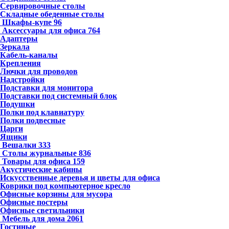
Сервировочные столы
Складные обеденные столы
Шкафы-купе
96
Аксессуары для офиса
764
Адаптеры
Зеркала
Кабель-каналы
Крепления
Лючки для проводов
Надстройки
Подставки для монитора
Подставки под системный блок
Подушки
Полки под клавиатуру
Полки подвесные
Царги
Ящики
Вешалки
333
Столы журнальные
836
Товары для офиса
159
Акустические кабины
Искусственные деревья и цветы для офиса
Коврики под компьютерное кресло
Офисные корзины для мусора
Офисные постеры
Офисные светильники
Мебель для дома
2061
Гостиные