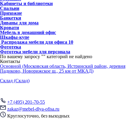
Кабинеты и библиотеки
Спальни
Прихожие
Банкетки
Диваны для дома
Кровати
Мебель в домашний офис
Шкафы-купе
Распродажа мебели для офиса
10
Фототека
Фототека мебели для персонала
По вашему запросу "
" категорий не найдено
Контакты
Основной (Московская область, Истринский район, деревня
Падиково, Новорижское ш., 25 км от МКАД)
Склад (Склад)
+7 (495) 201-70-55
zakaz@mebel-dlya-ofisa.ru
Круглосуточно, без выходных