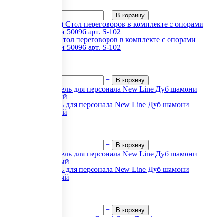
В наличии
-
+
В корзину
Space (Спэйс) Стол переговоров в комплекте с опорами
металлическими 50096 арт. S-102
6 858
₽.
за 1
В наличии
-
+
В корзину
Офисная мебель для персонала New Line Дуб шамони
темный/Бежевый
8 467
₽.
за 1
В наличии
-
+
В корзину
Офисная мебель для персонала New Line Дуб шамони
светлый/Бежевый
8 467
₽.
за 1
В наличии
-
+
В корзину