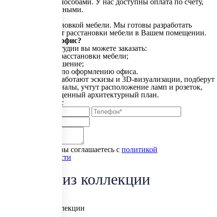
Оплата любыми способами. У нас доступны оплата по счёту,
картой либо наличными.
Поможем с расстановкой мебели. Мы готовы разработать
бесплатный проект расстановки мебели в Вашем помещении.
Хотите такой же офис?
В нашей дизайн-студии вы можете заказать:
бесплатный план расстановки мебели;
планировочное решение;
авторский проект по оформлению офиса.
Специалисты разработают эскизы и 3D-визуализации, подберут
отделочные материалы, учтут расположение ламп и розеток,
подготовят полноценный архитектурный план.
Отправить запрос
Нажимая кнопку, вы соглашаетесь с
политикой
конфиденциальности
Товары из коллекции
Все товары коллекции
Столы