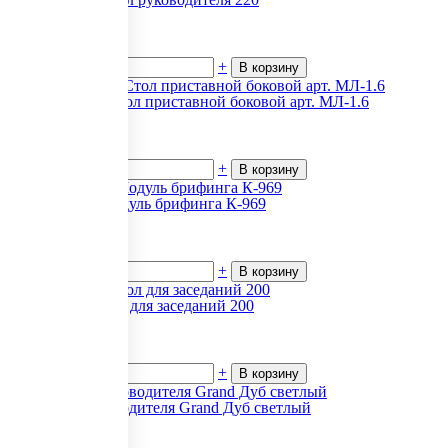
14 039
₽.
за 1
В наличии
-
+
В корзину
Милан (ED) Стол приставной боковой арт. МЛ-1.6
17 310
₽.
за 1
В наличии
-
+
В корзину
Приоритет Модуль брифинга К-969
11 352
₽.
за 1
В наличии
-
+
В корзину
Аргентум Стол для заседаний 200
7 839
₽.
за 1
В наличии
-
+
В корзину
Кабинет руководителя Grand Дуб светлый
16 484
₽.
за 1