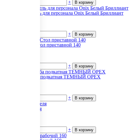
-
+
В корзину
Офисная мебель для персонала Onix Белый Бриллиант
8 031
₽.
за 1
В наличии
-
+
В корзину
Atlas (Атлас) Стол приставной 140
25 187
₽.
за 1
В наличии
-
+
В корзину
POS/SIR Тумба подкатная ТЕМНЫЙ ОРЕХ
16 026
₽.
за 1
В наличии
-
+
В корзину
Стул посетителя
5 120
₽.
за 1
В наличии
-
+
В корзину