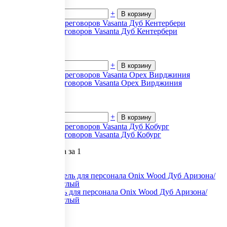
В наличии
-
+
В корзину
Столы для переговоров Vasanta Дуб Кентербери
43 966
₽.
за 1
В наличии
-
+
В корзину
Столы для переговоров Vasanta Орех Вирджиния
32 862
₽.
за 1
В наличии
-
+
В корзину
Столы для переговоров Vasanta Дуб Кобург
Не указана цена
за 1
Нет в наличии
Под заказ
Офисная мебель для персонала Onix Wood Дуб Аризона/
опоры дуб Светлый
27 046
₽.
за 1
В наличии