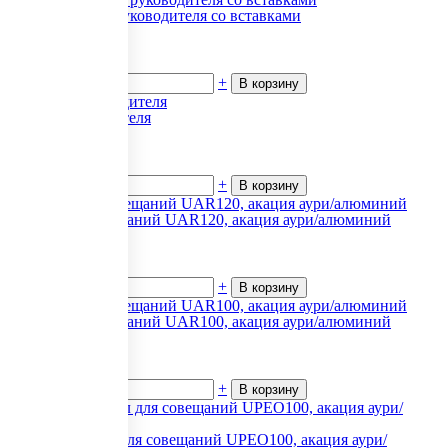
Harvard Стол руководителя со вставками
146 119
₽.
за 1
В наличии
-
+
В корзину
Стол руководителя
13 530
₽.
за 1
В наличии
-
+
В корзину
Стол для совещаний UAR120, акация аури/алюминий
17 235
₽.
за 1
В наличии
-
+
В корзину
Стол для совещаний UAR100, акация аури/алюминий
15 644
₽.
за 1
В наличии
-
+
В корзину
Круглый стол для совещаний UPEO100, акация аури/