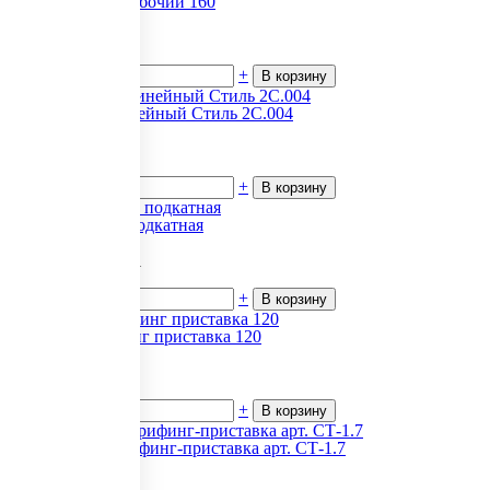
Директ Стол рабочий 160
8 215
₽.
за 1
В наличии
-
+
В корзину
Стол прямолинейный Стиль 2С.004
4 368
₽.
за 1
В наличии
-
+
В корзину
Madrid Тумба подкатная
43 518.30
₽.
за 1
В наличии
-
+
В корзину
Harvard Брифинг приставка 120
88 422
₽.
за 1
В наличии
-
+
В корзину
Сенат (ED) Брифинг-приставка арт. СТ-1.7
32 037
₽.
за 1