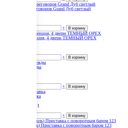
Столы для переговоров Grand Дуб светлый
20 593
₽.
за 1
В наличии
-
+
В корзину
POS/SIR Греденция, 4 двери ТЕМНЫЙ ОРЕХ
29 184
₽.
за 1
В наличии
-
+
В корзину
Шкаф для одежды
3 746
₽.
за 1
В наличии
-
+
В корзину
Madrid Приставка
145 790.64
₽.
за 1
В наличии
-
+
В корзину
Bristol (Бристоль) Приставка с поворотным баром 123