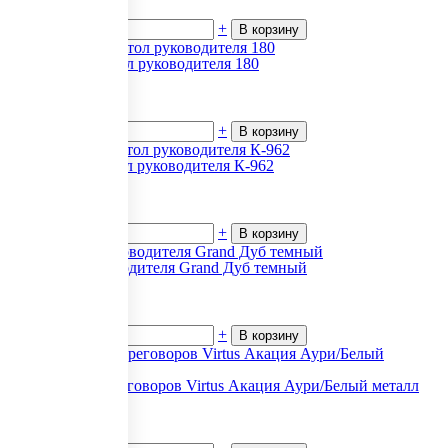
В наличии
-
+
В корзину
First (Фест) Стол руководителя 180
11 761
₽.
за 1
В наличии
-
+
В корзину
Приоритет Стол руководителя К-962
21 003
₽.
за 1
В наличии
-
+
В корзину
Кабинет руководителя Grand Дуб темный
16 484
₽.
за 1
В наличии
-
+
В корзину
Столы для переговоров Virtus Акация Аури/Белый металл
41 250
₽.
за 1
В наличии