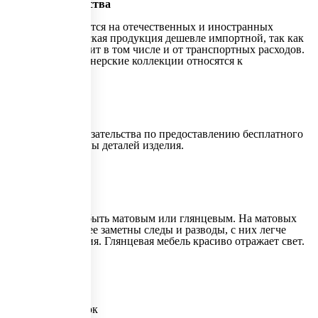
Страна производства
Мебель производится на отечественных и иностранных
фабриках. Российская продукция дешевле импортной, так как
цена мебели зависит в том числе и от транспортных расходов.
Зарубежные дизайнерские коллекции относятся к
Россия
Гарантия
Гарантия
Срок действия обязательства по предоставлению бесплатного
ремонта или замены деталей изделия.
1 год
Покрытие
Покрытие
Покрытие может быть матовым или глянцевым. На матовых
поверхностях менее заметны следы и разводы, с них легче
удалить загрязнения. Глянцевая мебель красиво отражает свет.
Порошковое
Артикул
335867
Количество полок
4
Количество створок