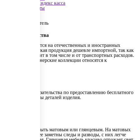
VISA
MasterCard
Яндекс касса
Все обзоры и советы
Артикул основной
Практик МД M-18
Страна производитель
Страна производства
Мебель производится на отечественных и иностранных
фабриках. Российская продукция дешевле импортной, так как
цена мебели зависит в том числе и от транспортных расходов.
Зарубежные дизайнерские коллекции относятся к
Россия
Гарантия
Гарантия
Срок действия обязательства по предоставлению бесплатного
ремонта или замены деталей изделия.
1 год
Покрытие
Покрытие
Покрытие может быть матовым или глянцевым. На матовых
поверхностях менее заметны следы и разводы, с них легче
удалить загрязнения. Глянцевая мебель красиво отражает свет.