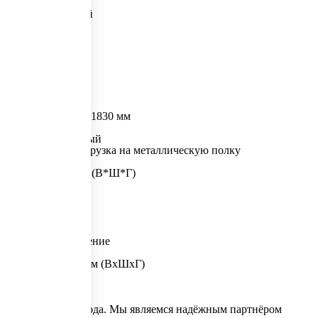
2
Количество дверей
2
Назначение
Документация
Объем
0.06 м3
Тип замка
Ключевой
Размер товара
Ш 915 x Г 370 x В 1830 мм
Выбран цвет
Серый полуматовый
Максимальная нагрузка на металлическую полку
60 кг
Внешние размеры (В*Ш*Г)
1830x915x370
Тип покрытия
Порошковое
Вместимость
60 папок 75 мм
Встроенное отделение
Нет
Размеры ячейки, мм (ВхШхГ)
ГОСТ 16371-93
Почему мы?
На рынке с 2011 года. Мы являемся надёжным партнёром