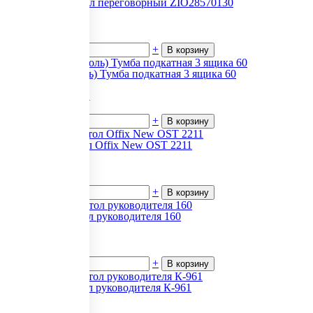
Zion (Зион) Стол переговорный ZIO28570130
28 473
₽.
за 1
В наличии
-
+
В корзину
Bristol (Бристоль) Тумба подкатная 3 ящика 60
20 640.72
₽.
за 1
В наличии
-
+
В корзину
Конференц-стол Offix New OST 2211
13 328
₽.
за 1
В наличии
-
+
В корзину
First (Фест) Стол руководителя 160
11 023
₽.
за 1
В наличии
-
+
В корзину
Приоритет Стол руководителя К-961
19 439
₽.
за 1