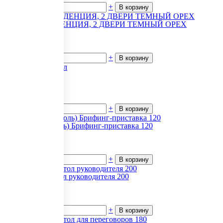
-
+
В корзину
POS/SIR ГРЕДЕНЦИЯ, 2 ДВЕРИ ТЕМНЫЙ ОРЕХ
14 845
₽.
за 1
В наличии
-
+
В корзину
Офисные стол
4 805
₽.
за 1
В наличии
-
+
В корзину
Bristol (Бристоль) Брифинг-приставка 120
21 354
₽.
за 1
В наличии
-
+
В корзину
First (Фест) Стол руководителя 200
12 741
₽.
за 1
В наличии
-
+
В корзину