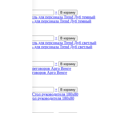
3 513
₽.
за 1
В наличии
-
+
В корзину
Офисная мебель для персонала Trend Дуб темный
3 227
₽.
за 1
В наличии
-
+
В корзину
Офисная мебель для персонала Trend Дуб светлый
3 227
₽.
за 1
В наличии
-
+
В корзину
Столы для переговоров Арго Венге
7 379
₽.
за 1
В наличии
-
+
В корзину
Atlas (Атлас) Стол руководителя 180х80
34 218
₽.
за 1
В наличии