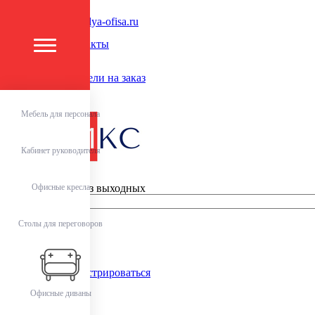
Ваш город:
zakaz@mebel-dlya-ofisa.ru
О компании
О компании
Контакты
Доставка и оплата
Акции
Изготовление мебели на заказ
Партнёрам
Блог
Мебель для персонала
Кабинет руководителя
+7 (495) 201-70-55
Круглосуточно, без выходных
Офисные кресла
Столы для переговоров
Заявка на расчет
Личный кабинет
Войти
или
Зарегистрироваться
Офисные диваны