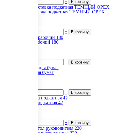
-
+
В корзину
POS/SIR Приставка подкатная ТЕМНЫЙ ОРЕХ
26 317
₽.
за 1
В наличии
-
+
В корзину
Директ Стол рабочий 180
8 698
₽.
за 1
В наличии
-
+
В корзину
Madrid Шкаф для бумаг
83 190.18
₽.
за 1
В наличии
-
+
В корзину
Harvard Тумба подкатная 42
52 507
₽.
за 1
В наличии
-
+
В корзину
First (Фест) Стол руководителя 220