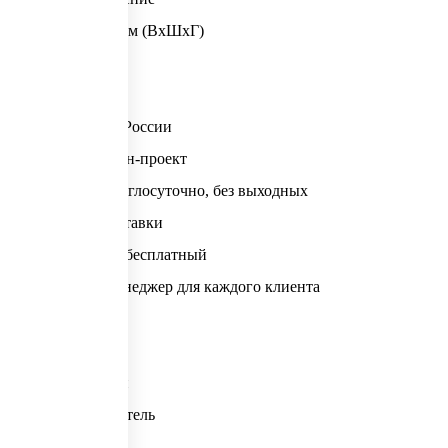
Нет
Размеры ячейки, мм (ВхШхГ)
ГОСТ 16371-93
Сборка от 2000 ₽
Доставка по всей России
Бесплатный дизайн-проект
Прием заказов круглосуточно, без выходных
Сборка в день доставки
Выезд замерщика бесплатный
Персональный менеджер для каждого клиента
На рынке с 2011 г
Характеристики
Почему мы?
Дизайн-проект
Артикул основной
Практик МД M-18
Страна производитель