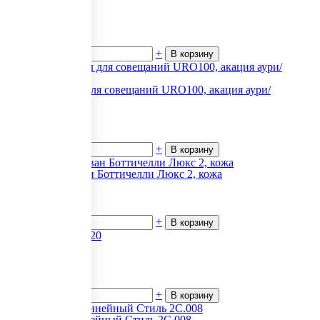
алюминий
11 551
₽.
за 1
В наличии
-
+
В корзину
Круглый стол для совещаний URO100, акация аури/
алюминий
13 598
₽.
за 1
В наличии
-
+
В корзину
Офисный диван Боттичелли Люкс 2, кожа
65 878
₽.
за 1
В наличии
-
+
В корзину
Шкаф-купе 120
19 900
₽.
за 1
В наличии
-
+
В корзину
Стол прямолинейный Стиль 2С.008