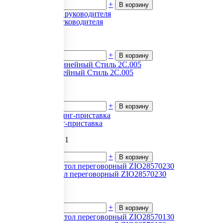
-
+
В корзину
Harvard Стол руководителя
139 538
₽.
за 1
В наличии
-
+
В корзину
Стол прямолинейный Стиль 2С.005
3 126
₽.
за 1
В наличии
-
+
В корзину
Madrid Брифинг-приставка
108 300.54
₽.
за 1
В наличии
-
+
В корзину
Zion (Зион) Стол переговорный ZIO28570230
34 913
₽.
за 1
В наличии
-
+
В корзину