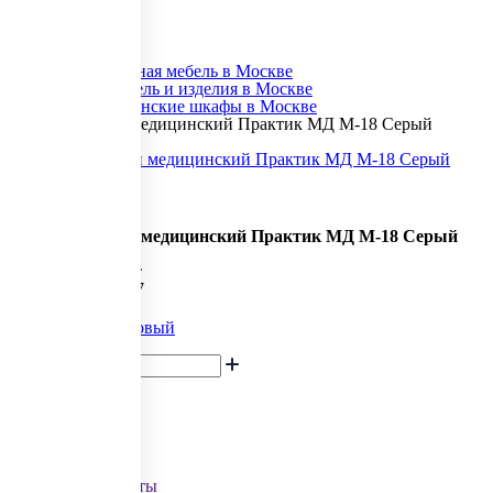
Главная
Каталог товаров
Специализированная мебель в Москве
Медицинская мебель и изделия в Москве
Архивные медицинские шкафы в Москве
Шкаф архивный медицинский Практик МД M-18 Серый
полуматовый
Шкаф архивный медицинский Практик МД M-18 Серый
полуматовый
В наличии:
100 шт
Код товара: 335867
Поделиться
16 159
руб.
В корзину
Обзоры и советы
Все обзоры и советы