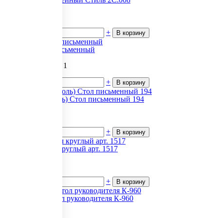
3 662
₽.
за 1
В наличии
-
+
В корзину
Madrid Стол письменный
230 007.96
₽.
за 1
В наличии
-
+
В корзину
Bristol (Бристоль) Стол письменный 194
67 085
₽.
за 1
В наличии
-
+
В корзину
Атрибут Стол круглый арт. 1517
11 560.68
₽.
за 1
В наличии
-
+
В корзину
Приоритет Стол руководителя К-960
18 009
₽.
за 1