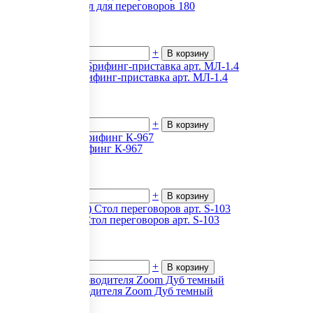
First (Фест) Стол для переговоров 180
10 211
₽.
за 1
В наличии
-
+
В корзину
Милан (ED) Брифинг-приставка арт. МЛ-1.4
21 864
₽.
за 1
В наличии
-
+
В корзину
Приоритет Брифинг К-967
12 576
₽.
за 1
В наличии
-
+
В корзину
Space (Спэйс) Стол переговоров арт. S-103
5 791
₽.
за 1
В наличии
-
+
В корзину
Кабинет руководителя Zoom Дуб темный