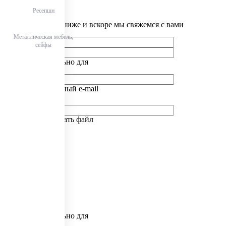
Ресепшн
Отправить заявку
Заполните форму ниже и вскоре мы свяжемся с вами
Металлическая мебель,
сейфы
Это поле обязательно для
заполнения
Введён некорректный e-mail
Запрещено загружать файл
данного типа
Это поле обязательно для
заполнения