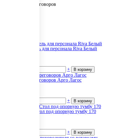
Столы для переговоров
Приставки
Тумбы
Шкафы
Греденция
Гардеробы
Стеллажи
Экраны
Офисная мебель для персонала Riva Белый
4 361
₽.
за 1
В наличии
-
+
В корзину
Столы для переговоров Арго Лагос
7 379
₽.
за 1
В наличии
-
+
В корзину
Atlas (Атлас) Стол под опорную тумбу 170
41 907
₽.
за 1
В наличии
-
+
В корзину