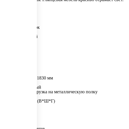
Порошковое
Артикул
335867
Количество полок
4
Количество створок
2
Количество дверей
2
Назначение
Документация
Объем
0.06 м3
Тип замка
Ключевой
Размер товара
Ш 915 x Г 370 x В 1830 мм
Выбран цвет
Серый полуматовый
Максимальная нагрузка на металлическую полку
60 кг
Внешние размеры (В*Ш*Г)
1830x915x370
Тип покрытия
Порошковое
Вместимость
60 папок 75 мм
Встроенное отделение