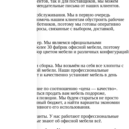
как для наших клиентов, так и для поставщиков, мы можем
предоставить рекомендательные письма от наших клиентов.
Высокий уровень обслуживания. Мы в первую очередь
искренне желаем помочь нашим клиентам обустроить рабочие
места для своих работников, поэтому мы готовы оперативно
решать любые вопросы, связанные с выбором, доставкой,
сборкой.
Официальный дилер. Мы являемся официальными
представителями более 30 фабрик офисной мебели, поэтому
у нас большой выбор цветом мебели и различных конфигураций
для любого офиса.
Удобная доставка и сборка. Мы возьмём на себя все хлопоты с
доставкой и сборкой мебели. Наши профессиональные
сборщики проверят и качественно установят мебель в день
доставки.
Лучшее предложение по соотношению «цена — качество».
Мы не будем пытаться продать вам мебель подороже,
либо залежавшиеся позиции. Мы будем стараться не просто
вписаться в доступный бюджет, а найти варианты экономии
и наиболее эффективного его использования.
Опытные консультанты. У нас работают профессиональные
менеджеры, которые знают об офисной мебели всё.