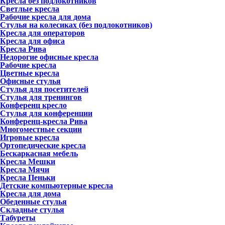
Кресла без подлокотников
Светлые кресла
Рабочие кресла для дома
Стулья на колесиках (без подлокотников)
Кресла для операторов
Кресла для офиса
Кресла Рива
Недорогие офисные кресла
Рабочие кресла
Цветные кресла
Офисные стулья
Стулья для посетителей
Стулья для тренингов
Конференц кресло
Стулья для конференции
Конференц-кресла Рива
Многоместные секции
Игровые кресла
Ортопедические кресла
Бескаркасная мебель
Кресла Мешки
Кресла Мячи
Кресла Пеньки
Детские компьютерные кресла
Кресла для дома
Обеденные стулья
Складные стулья
Табуреты