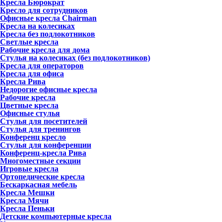
Кресла Бюрократ
Кресло для сотрудников
Офисные кресла Chairman
Кресла на колесиках
Кресла без подлокотников
Светлые кресла
Рабочие кресла для дома
Стулья на колесиках (без подлокотников)
Кресла для операторов
Кресла для офиса
Кресла Рива
Недорогие офисные кресла
Рабочие кресла
Цветные кресла
Офисные стулья
Стулья для посетителей
Стулья для тренингов
Конференц кресло
Стулья для конференции
Конференц-кресла Рива
Многоместные секции
Игровые кресла
Ортопедические кресла
Бескаркасная мебель
Кресла Мешки
Кресла Мячи
Кресла Пеньки
Детские компьютерные кресла