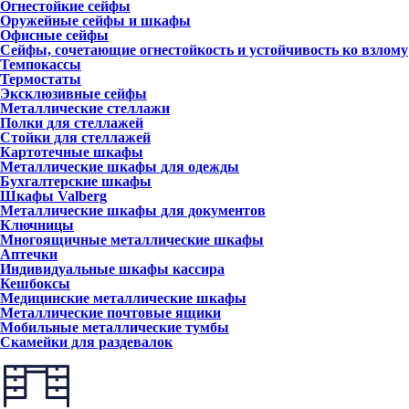
Огнестойкие сейфы
Оружейные сейфы и шкафы
Офисные сейфы
Сейфы, сочетающие огнестойкость и устойчивость ко взлому
Темпокассы
Термостаты
Эксклюзивные сейфы
Металлические стеллажи
Полки для стеллажей
Стойки для стеллажей
Картотечные шкафы
Металлические шкафы для одежды
Бухгалтерские шкафы
Шкафы Valberg
Металлические шкафы для документов
Ключницы
Многоящичные металлические шкафы
Аптечки
Индивидуальные шкафы кассира
Кешбоксы
Медицинские металлические шкафы
Металлические почтовые ящики
Мобильные металлические тумбы
Скамейки для раздевалок