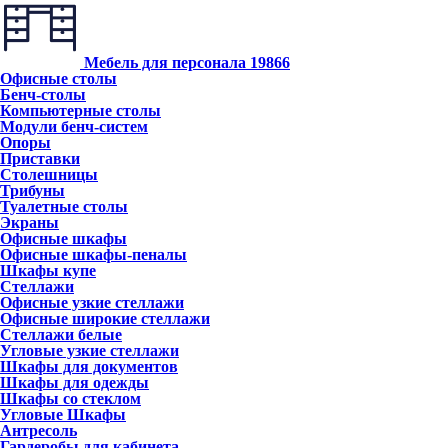
Мебель для персонала
19866
Офисные столы
Бенч-столы
Компьютерные столы
Модули бенч-систем
Опоры
Приставки
Столешницы
Трибуны
Туалетные столы
Экраны
Офисные шкафы
Офисные шкафы-пеналы
Шкафы купе
Стеллажи
Офисные узкие стеллажи
Офисные широкие стеллажи
Стеллажи белые
Угловые узкие стеллажи
Шкафы для документов
Шкафы для одежды
Шкафы со стеклом
Угловые Шкафы
Антресоль
Гардеробы для кабинета