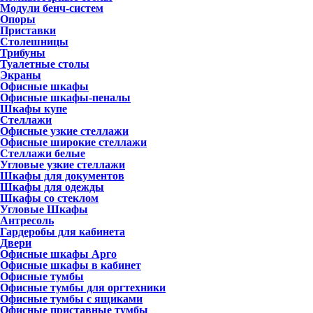
Модули бенч-систем
Опоры
Приставки
Столешницы
Трибуны
Туалетные столы
Экраны
Офисные шкафы
Офисные шкафы-пеналы
Шкафы купе
Стеллажи
Офисные узкие стеллажи
Офисные широкие стеллажи
Стеллажи белые
Угловые узкие стеллажи
Шкафы для документов
Шкафы для одежды
Шкафы со стеклом
Угловые Шкафы
Антресоль
Гардеробы для кабинета
Двери
Офисные шкафы Арго
Офисные шкафы в кабинет
Офисные тумбы
Офисные тумбы для оргтехники
Офисные тумбы с ящиками
Офисные приставные тумбы