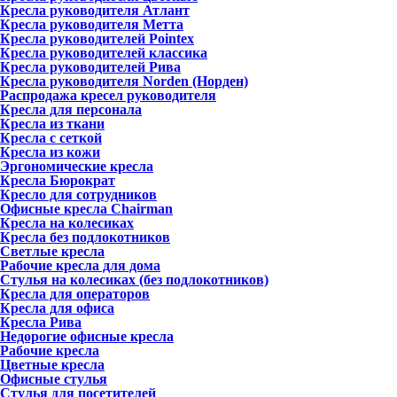
Кресла руководителя Атлант
Кресла рyководителя Метта
Кресла руководителей Pointex
Кресла руководителей классика
Кресла руководителей Рива
Кресла руководителя Norden (Норден)
Распродажа кресел руководителя
Кресла для персонала
Кресла из ткани
Кресла с сеткой
Кресла из кожи
Эргономические кресла
Кресла Бюрократ
Кресло для сотрудников
Офисные кресла Chairman
Кресла на колесиках
Кресла без подлокотников
Светлые кресла
Рабочие кресла для дома
Стулья на колесиках (без подлокотников)
Кресла для операторов
Кресла для офиса
Кресла Рива
Недорогие офисные кресла
Рабочие кресла
Цветные кресла
Офисные стулья
Стулья для посетителей