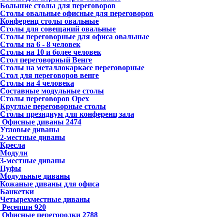
Большие столы для переговоров
Столы овальные офисные для переговоров
Конференц столы овальные
Столы для совещаний овальные
Столы переговорные для офиса овальные
Столы на 6 - 8 человек
Столы на 10 и более человек
Стол переговорный Венге
Столы на металлокаркасе переговорные
Стол для переговоров венге
Столы на 4 человека
Составные модульные столы
Столы переговоров Орех
Круглые переговорные столы
Столы президиум для конференц зала
Офисные диваны
2474
Угловые диваны
2-местные диваны
Кресла
Модули
3-местные диваны
Пуфы
Модульные диваны
Кожаные диваны для офиса
Банкетки
Четырехместные диваны
Ресепшн
920
Офисные перегородки
2788