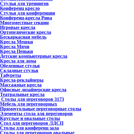
Стулья для тренингов
Конференц кресло
Стулья для конференции
Конференц-кресла Рива
Многоместные секции
Игровые кресла
Ортопедические кресла
Бескаркасная мебель
Кресла Мешки
Кресла Мячи
Кресла Пеньки
Детские компьютерные кресла
Кресла для дома
Обеденные стулья
Складные стулья
Табуреты
Кресла-реклайнеры
Массажные кресла
Офисные дизайнерские кресла
Театральные кресла
Столы для переговоров
3173
Мебель для переговорных
Прямоугольные переговорные столы
Элементы стола для переговоров
Круглые и овальные столы
Стол для переговоров ЛДСП
Столы для конференц зала
Столы для переговоров овальные