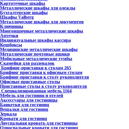
Картотечные шкафы
Металлические шкафы для одежды
Бухгалтерские шкафы
Шкафы Valberg
Металлические шкафы для документов
Ключницы
Многоящичные металлические шкафы
Аптечки
Индивидуальные шкафы кассира
Кешбоксы
Медицинские металлические шкафы
Металлические почтовые ящики
Мобильные металлические тумбы
Скамейки для раздевалок
Брифинг-приставки к столам
265
Брифинг приставки к офисным столам
Брифинг-приставки к столу руководителя
Офисные приставные столы
Приставные столы к столу руководителя
Специализированная мебель
1164
Мебель для гостиниц и отелей
Аксессуары для гостиницы
Банкетки для гостиниц
Вешалки для гостиниц
Зеркала
Кровати для гостиниц
Двуспальная кровать для гостиницы
Односпальные кровати для гостиниц