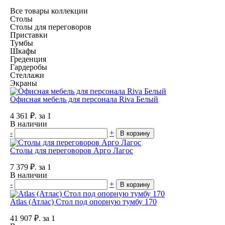
Все товары коллекции
Столы
Столы для переговоров
Приставки
Тумбы
Шкафы
Греденция
Гардеробы
Стеллажи
Экраны
Офисная мебель для персонала Riva Белый
4 361
₽.
за 1
В наличии
-
+
В корзину
Столы для переговоров Арго Лагос
7 379
₽.
за 1
В наличии
-
+
В корзину
Atlas (Атлас) Стол под опорную тумбу 170
41 907
₽.
за 1