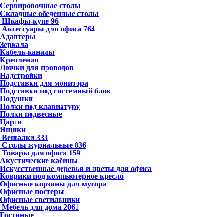
Сервировочные столы
Складные обеденные столы
Шкафы-купе
96
Аксессуары для офиса
764
Адаптеры
Зеркала
Кабель-каналы
Крепления
Лючки для проводов
Надстройки
Подставки для монитора
Подставки под системный блок
Подушки
Полки под клавиатуру
Полки подвесные
Царги
Ящики
Вешалки
333
Столы журнальные
836
Товары для офиса
159
Акустические кабины
Искусственные деревья и цветы для офиса
Коврики под компьютерное кресло
Офисные корзины для мусора
Офисные постеры
Офисные светильники
Мебель для дома
2061
Гостиные