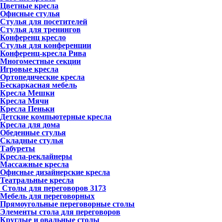
Цветные кресла
Офисные стулья
Стулья для посетителей
Стулья для тренингов
Конференц кресло
Стулья для конференции
Конференц-кресла Рива
Многоместные секции
Игровые кресла
Ортопедические кресла
Бескаркасная мебель
Кресла Мешки
Кресла Мячи
Кресла Пеньки
Детские компьютерные кресла
Кресла для дома
Обеденные стулья
Складные стулья
Табуреты
Кресла-реклайнеры
Массажные кресла
Офисные дизайнерские кресла
Театральные кресла
Столы для переговоров
3173
Мебель для переговорных
Прямоугольные переговорные столы
Элементы стола для переговоров
Круглые и овальные столы