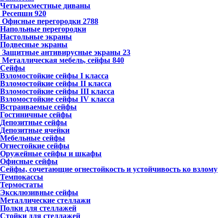
Четырехместные диваны
Ресепшн
920
Офисные перегородки
2788
Напольные перегородки
Настольные экраны
Подвесные экраны
Защитные антивирусные экраны
23
Металлическая мебель, сейфы
840
Сейфы
Взломостойкие сейфы I класса
Взломостойкие сейфы II класса
Взломостойкие сейфы III класса
Взломостойкие сейфы IV класса
Встраиваемые сейфы
Гостиничные сейфы
Депозитные сейфы
Депозитные ячейки
Мебельные сейфы
Огнестойкие сейфы
Оружейные сейфы и шкафы
Офисные сейфы
Сейфы, сочетающие огнестойкость и устойчивость ко взлому
Темпокассы
Термостаты
Эксклюзивные сейфы
Металлические стеллажи
Полки для стеллажей
Стойки для стеллажей