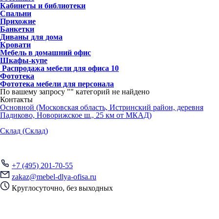
Кабинеты и библиотеки
Спальни
Прихожие
Банкетки
Диваны для дома
Кровати
Мебель в домашний офис
Шкафы-купе
Распродажа мебели для офиса
10
Фототека
Фототека мебели для персонала
По вашему запросу "
" категорий не найдено
Контакты
Основной (Московская область, Истринский район, деревня
Падиково, Новорижское ш., 25 км от МКАД)
Склад (Склад)
+7 (495) 201-70-55
zakaz@mebel-dlya-ofisa.ru
Круглосуточно, без выходных