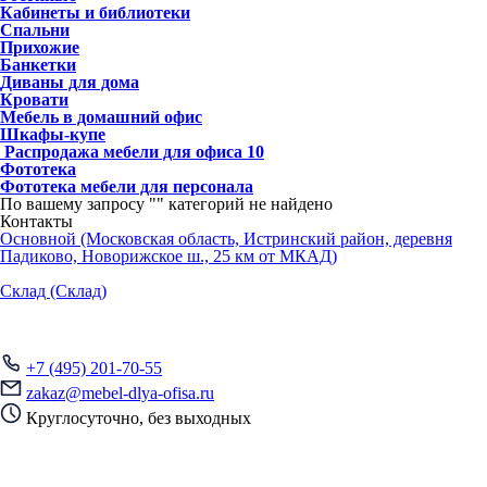
Кабинеты и библиотеки
Спальни
Прихожие
Банкетки
Диваны для дома
Кровати
Мебель в домашний офис
Шкафы-купе
Распродажа мебели для офиса
10
Фототека
Фототека мебели для персонала
По вашему запросу "
" категорий не найдено
Контакты
Основной (Московская область, Истринский район, деревня
Падиково, Новорижское ш., 25 км от МКАД)
Склад (Склад)
+7 (495) 201-70-55
zakaz@mebel-dlya-ofisa.ru
Круглосуточно, без выходных