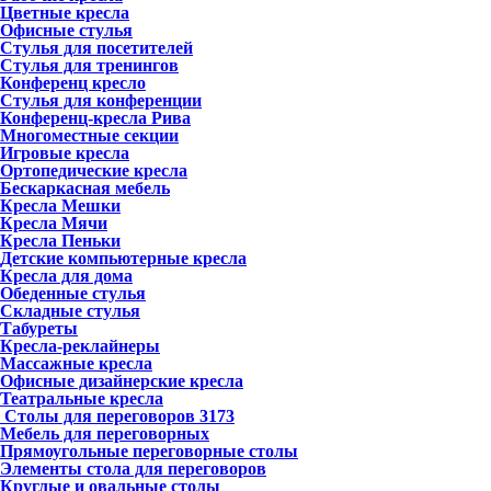
Цветные кресла
Офисные стулья
Стулья для посетителей
Стулья для тренингов
Конференц кресло
Стулья для конференции
Конференц-кресла Рива
Многоместные секции
Игровые кресла
Ортопедические кресла
Бескаркасная мебель
Кресла Мешки
Кресла Мячи
Кресла Пеньки
Детские компьютерные кресла
Кресла для дома
Обеденные стулья
Складные стулья
Табуреты
Кресла-реклайнеры
Массажные кресла
Офисные дизайнерские кресла
Театральные кресла
Столы для переговоров
3173
Мебель для переговорных
Прямоугольные переговорные столы
Элементы стола для переговоров
Круглые и овальные столы