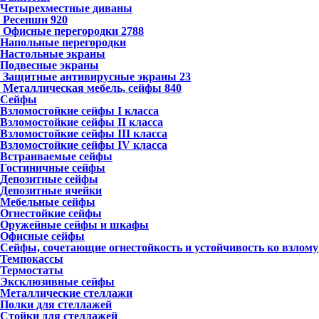
Четырехместные диваны
Ресепшн
920
Офисные перегородки
2788
Напольные перегородки
Настольные экраны
Подвесные экраны
Защитные антивирусные экраны
23
Металлическая мебель, сейфы
840
Сейфы
Взломостойкие сейфы I класса
Взломостойкие сейфы II класса
Взломостойкие сейфы III класса
Взломостойкие сейфы IV класса
Встраиваемые сейфы
Гостиничные сейфы
Депозитные сейфы
Депозитные ячейки
Мебельные сейфы
Огнестойкие сейфы
Оружейные сейфы и шкафы
Офисные сейфы
Сейфы, сочетающие огнестойкость и устойчивость ко взлому
Темпокассы
Термостаты
Эксклюзивные сейфы
Металлические стеллажи
Полки для стеллажей
Стойки для стеллажей