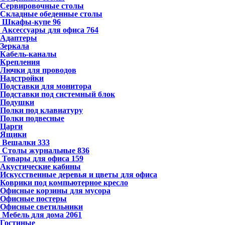
Сервировочные столы
Складные обеденные столы
Шкафы-купе
96
Аксессуары для офиса
764
Адаптеры
Зеркала
Кабель-каналы
Крепления
Лючки для проводов
Надстройки
Подставки для монитора
Подставки под системный блок
Подушки
Полки под клавиатуру
Полки подвесные
Царги
Ящики
Вешалки
333
Столы журнальные
836
Товары для офиса
159
Акустические кабины
Искусственные деревья и цветы для офиса
Коврики под компьютерное кресло
Офисные корзины для мусора
Офисные постеры
Офисные светильники
Мебель для дома
2061
Гостиные