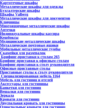
Картотечные шкафы
Металлические шкафы для одежды
Бухгалтерские шкафы
Шкафы Valberg
Металлические шкафы для документов
Ключницы
Многоящичные металлические шкафы
Аптечки
Индивидуальные шкафы кассира
Кешбоксы
Медицинские металлические шкафы
Металлические почтовые ящики
Мобильные металлические тумбы
Скамейки для раздевалок
Брифинг-приставки к столам
265
Брифинг приставки к офисным столам
Брифинг-приставки к столу руководителя
Офисные приставные столы
Приставные столы к столу руководителя
Специализированная мебель
1164
Мебель для гостиниц и отелей
Аксессуары для гостиницы
Банкетки для гостиниц
Вешалки для гостиниц
Зеркала
Кровати для гостиниц
Двуспальная кровать для гостиницы
Односпальные кровати для гостиниц