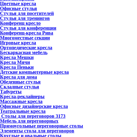
Цветные кресла
Офисные стулья
Стулья для посетителей
Стулья для тренингов
Конференц кресло
Стулья для конференции
Конференц-кресла Рива
Многоместные секции
Игровые кресла
Ортопедические кресла
Бескаркасная мебель
Кресла Мешки
Кресла Мячи
Кресла Пеньки
Детские компьютерные кресла
Кресла для дома
Обеденные стулья
Складные стулья
Табуреты
Кресла-реклайнеры
Массажные кресла
Офисные дизайнерские кресла
Театральные кресла
Столы для переговоров
3173
Мебель для переговорных
Прямоугольные переговорные столы
Элементы стола для переговоров
Круглые и овальные столы