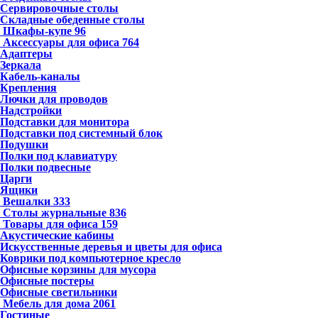
Сервировочные столы
Складные обеденные столы
Шкафы-купе
96
Аксессуары для офиса
764
Адаптеры
Зеркала
Кабель-каналы
Крепления
Лючки для проводов
Надстройки
Подставки для монитора
Подставки под системный блок
Подушки
Полки под клавиатуру
Полки подвесные
Царги
Ящики
Вешалки
333
Столы журнальные
836
Товары для офиса
159
Акустические кабины
Искусственные деревья и цветы для офиса
Коврики под компьютерное кресло
Офисные корзины для мусора
Офисные постеры
Офисные светильники
Мебель для дома
2061
Гостиные