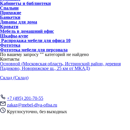
Кабинеты и библиотеки
Спальни
Прихожие
Банкетки
Диваны для дома
Кровати
Мебель в домашний офис
Шкафы-купе
Распродажа мебели для офиса
10
Фототека
Фототека мебели для персонала
По вашему запросу "
" категорий не найдено
Контакты
Основной (Московская область, Истринский район, деревня
Падиково, Новорижское ш., 25 км от МКАД)
Склад (Склад)
+7 (495) 201-70-55
zakaz@mebel-dlya-ofisa.ru
Круглосуточно, без выходных