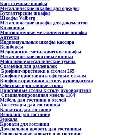
Картотечные шкафы
Металлические шкафы для одежды
Бухгалтерские шкафы
Шкафы Valberg
Металлические шкафы для документов
Ключницы
Многоящичные металлические шкафы
Аптечки
Индивидуальные шкафы кассира
Кешбоксы
Медицинские металлические шкафы
Металлические почтовые ящики
Мобильные металлические тумбы
Скамейки для раздевалок
Брифинг-приставки к столам
265
Брифинг приставки к офисным столам
Брифинг-приставки к столу руководителя
Офисные приставные столы
Приставные столы к столу руководителя
Специализированная мебель
1164
Мебель для гостиниц и отелей
Аксессуары для гостиницы
Банкетки для гостиниц
Вешалки для гостиниц
Зеркала
Кровати для гостиниц
Двуспальная кровать для гостиницы
Односпальные кровати для гостиниц