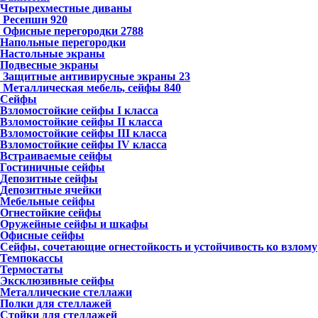
Четырехместные диваны
Ресепшн
920
Офисные перегородки
2788
Напольные перегородки
Настольные экраны
Подвесные экраны
Защитные антивирусные экраны
23
Металлическая мебель, сейфы
840
Сейфы
Взломостойкие сейфы I класса
Взломостойкие сейфы II класса
Взломостойкие сейфы III класса
Взломостойкие сейфы IV класса
Встраиваемые сейфы
Гостиничные сейфы
Депозитные сейфы
Депозитные ячейки
Мебельные сейфы
Огнестойкие сейфы
Оружейные сейфы и шкафы
Офисные сейфы
Сейфы, сочетающие огнестойкость и устойчивость ко взлому
Темпокассы
Термостаты
Эксклюзивные сейфы
Металлические стеллажи
Полки для стеллажей
Стойки для стеллажей