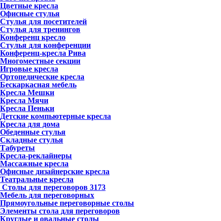
Цветные кресла
Офисные стулья
Стулья для посетителей
Стулья для тренингов
Конференц кресло
Стулья для конференции
Конференц-кресла Рива
Многоместные секции
Игровые кресла
Ортопедические кресла
Бескаркасная мебель
Кресла Мешки
Кресла Мячи
Кресла Пеньки
Детские компьютерные кресла
Кресла для дома
Обеденные стулья
Складные стулья
Табуреты
Кресла-реклайнеры
Массажные кресла
Офисные дизайнерские кресла
Театральные кресла
Столы для переговоров
3173
Мебель для переговорных
Прямоугольные переговорные столы
Элементы стола для переговоров
Круглые и овальные столы