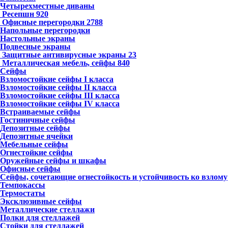
Четырехместные диваны
Ресепшн
920
Офисные перегородки
2788
Напольные перегородки
Настольные экраны
Подвесные экраны
Защитные антивирусные экраны
23
Металлическая мебель, сейфы
840
Сейфы
Взломостойкие сейфы I класса
Взломостойкие сейфы II класса
Взломостойкие сейфы III класса
Взломостойкие сейфы IV класса
Встраиваемые сейфы
Гостиничные сейфы
Депозитные сейфы
Депозитные ячейки
Мебельные сейфы
Огнестойкие сейфы
Оружейные сейфы и шкафы
Офисные сейфы
Сейфы, сочетающие огнестойкость и устойчивость ко взлому
Темпокассы
Термостаты
Эксклюзивные сейфы
Металлические стеллажи
Полки для стеллажей
Стойки для стеллажей