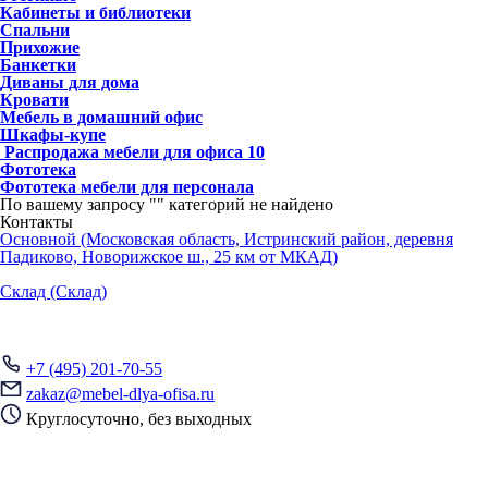
Кабинеты и библиотеки
Спальни
Прихожие
Банкетки
Диваны для дома
Кровати
Мебель в домашний офис
Шкафы-купе
Распродажа мебели для офиса
10
Фототека
Фототека мебели для персонала
По вашему запросу "
" категорий не найдено
Контакты
Основной (Московская область, Истринский район, деревня
Падиково, Новорижское ш., 25 км от МКАД)
Склад (Склад)
+7 (495) 201-70-55
zakaz@mebel-dlya-ofisa.ru
Круглосуточно, без выходных