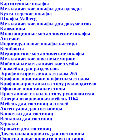
Картотечные шкафы
Металлические шкафы для одежды
Бухгалтерские шкафы
Шкафы Valberg
Металлические шкафы для документов
Ключницы
Многоящичные металлические шкафы
Аптечки
Индивидуальные шкафы кассира
Кешбоксы
Медицинские металлические шкафы
Металлические почтовые ящики
Мобильные металлические тумбы
Скамейки для раздевалок
Брифинг-приставки к столам
265
Брифинг приставки к офисным столам
Брифинг-приставки к столу руководителя
Офисные приставные столы
Приставные столы к столу руководителя
Специализированная мебель
1164
Мебель для гостиниц и отелей
Аксессуары для гостиницы
Банкетки для гостиниц
Вешалки для гостиниц
Зеркала
Кровати для гостиниц
Двуспальная кровать для гостиницы
Односпальные кровати для гостиниц