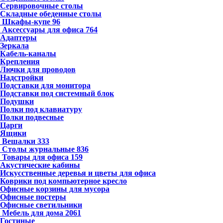
Сервировочные столы
Складные обеденные столы
Шкафы-купе
96
Аксессуары для офиса
764
Адаптеры
Зеркала
Кабель-каналы
Крепления
Лючки для проводов
Надстройки
Подставки для монитора
Подставки под системный блок
Подушки
Полки под клавиатуру
Полки подвесные
Царги
Ящики
Вешалки
333
Столы журнальные
836
Товары для офиса
159
Акустические кабины
Искусственные деревья и цветы для офиса
Коврики под компьютерное кресло
Офисные корзины для мусора
Офисные постеры
Офисные светильники
Мебель для дома
2061
Гостиные