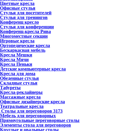
Цветные кресла
Офисные стулья
Стулья для посетителей
Стулья для тренингов
Конференц кресло
Стулья для конференции
Конференц-кресла Рива
Многоместные секции
Игровые кресла
Ортопедические кресла
Бескаркасная мебель
Кресла Мешки
Кресла Мячи
Кресла Пеньки
Детские компьютерные кресла
Кресла для дома
Обеденные стулья
Складные стулья
Табуреты
Кресла-реклайнеры
Массажные кресла
Офисные дизайнерские кресла
Театральные кресла
Столы для переговоров
3173
Мебель для переговорных
Прямоугольные переговорные столы
Элементы стола для переговоров
Круглые и овальные столы