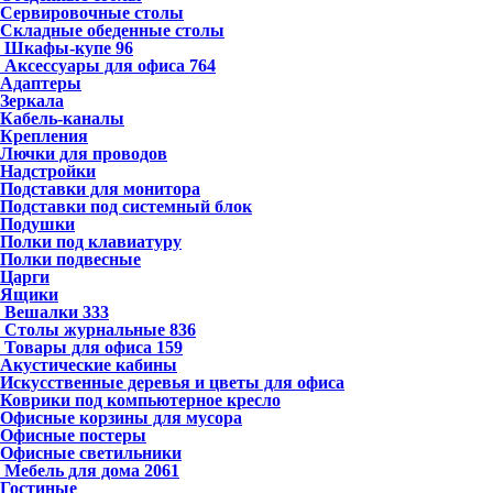
Сервировочные столы
Складные обеденные столы
Шкафы-купе
96
Аксессуары для офиса
764
Адаптеры
Зеркала
Кабель-каналы
Крепления
Лючки для проводов
Надстройки
Подставки для монитора
Подставки под системный блок
Подушки
Полки под клавиатуру
Полки подвесные
Царги
Ящики
Вешалки
333
Столы журнальные
836
Товары для офиса
159
Акустические кабины
Искусственные деревья и цветы для офиса
Коврики под компьютерное кресло
Офисные корзины для мусора
Офисные постеры
Офисные светильники
Мебель для дома
2061
Гостиные