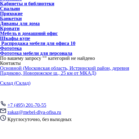
Кабинеты и библиотеки
Спальни
Прихожие
Банкетки
Диваны для дома
Кровати
Мебель в домашний офис
Шкафы-купе
Распродажа мебели для офиса
10
Фототека
Фототека мебели для персонала
По вашему запросу "
" категорий не найдено
Контакты
Основной (Московская область, Истринский район, деревня
Падиково, Новорижское ш., 25 км от МКАД)
Склад (Склад)
+7 (495) 201-70-55
zakaz@mebel-dlya-ofisa.ru
Круглосуточно, без выходных