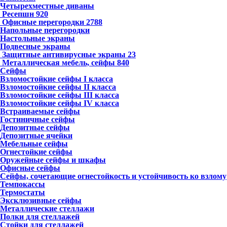
Четырехместные диваны
Ресепшн
920
Офисные перегородки
2788
Напольные перегородки
Настольные экраны
Подвесные экраны
Защитные антивирусные экраны
23
Металлическая мебель, сейфы
840
Сейфы
Взломостойкие сейфы I класса
Взломостойкие сейфы II класса
Взломостойкие сейфы III класса
Взломостойкие сейфы IV класса
Встраиваемые сейфы
Гостиничные сейфы
Депозитные сейфы
Депозитные ячейки
Мебельные сейфы
Огнестойкие сейфы
Оружейные сейфы и шкафы
Офисные сейфы
Сейфы, сочетающие огнестойкость и устойчивость ко взлому
Темпокассы
Термостаты
Эксклюзивные сейфы
Металлические стеллажи
Полки для стеллажей
Стойки для стеллажей