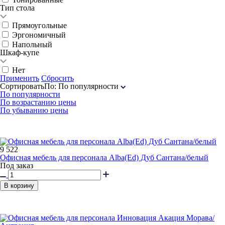
Тип стола
Прямоугольные
Эргономичный
Напольный
Шкаф-купе
Нет
Применить
Сбросить
Сортировать
По
:
По популярности
По популярности
По возрастанию цены
По убыванию цены
9 522
Офисная мебель для персонала Alba(Ed) Дуб Сантана/белый
Под заказ
В корзину