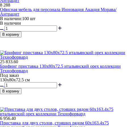
8 288
Офисная мебель для персонала Инновация Акация Морава/
Антрацит
В наличии:
100 шт
В наличии
В корзину
25 833.60
Брифинг приставка 130x80x72.5 итальянский орех коллекции
Технофорвард
Под заказ
130х80х72.5 см
В корзину
6 956.40
Приставка для двух столов, стоящих рядом 60x163.4x75