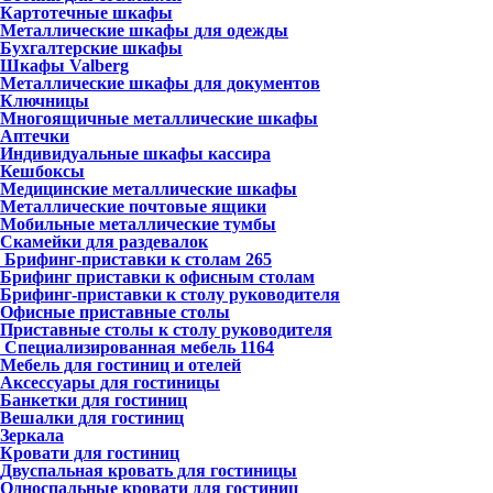
Картотечные шкафы
Металлические шкафы для одежды
Бухгалтерские шкафы
Шкафы Valberg
Металлические шкафы для документов
Ключницы
Многоящичные металлические шкафы
Аптечки
Индивидуальные шкафы кассира
Кешбоксы
Медицинские металлические шкафы
Металлические почтовые ящики
Мобильные металлические тумбы
Скамейки для раздевалок
Брифинг-приставки к столам
265
Брифинг приставки к офисным столам
Брифинг-приставки к столу руководителя
Офисные приставные столы
Приставные столы к столу руководителя
Специализированная мебель
1164
Мебель для гостиниц и отелей
Аксессуары для гостиницы
Банкетки для гостиниц
Вешалки для гостиниц
Зеркала
Кровати для гостиниц
Двуспальная кровать для гостиницы
Односпальные кровати для гостиниц