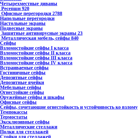
Четырехместные диваны
Ресепшн
920
Офисные перегородки
2788
Напольные перегородки
Настольные экраны
Подвесные экраны
Защитные антивирусные экраны
23
Металлическая мебель, сейфы
840
Сейфы
Взломостойкие сейфы I класса
Взломостойкие сейфы II класса
Взломостойкие сейфы III класса
Взломостойкие сейфы IV класса
Встраиваемые сейфы
Гостиничные сейфы
Депозитные сейфы
Депозитные ячейки
Мебельные сейфы
Огнестойкие сейфы
Оружейные сейфы и шкафы
Офисные сейфы
Сейфы, сочетающие огнестойкость и устойчивость ко взлому
Темпокассы
Термостаты
Эксклюзивные сейфы
Металлические стеллажи
Полки для стеллажей
Стойки для стеллажей