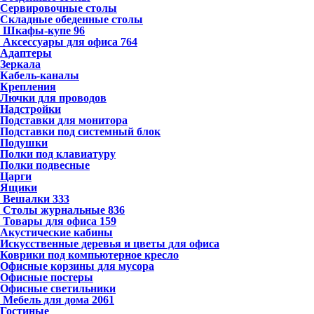
Сервировочные столы
Складные обеденные столы
Шкафы-купе
96
Аксессуары для офиса
764
Адаптеры
Зеркала
Кабель-каналы
Крепления
Лючки для проводов
Надстройки
Подставки для монитора
Подставки под системный блок
Подушки
Полки под клавиатуру
Полки подвесные
Царги
Ящики
Вешалки
333
Столы журнальные
836
Товары для офиса
159
Акустические кабины
Искусственные деревья и цветы для офиса
Коврики под компьютерное кресло
Офисные корзины для мусора
Офисные постеры
Офисные светильники
Мебель для дома
2061
Гостиные