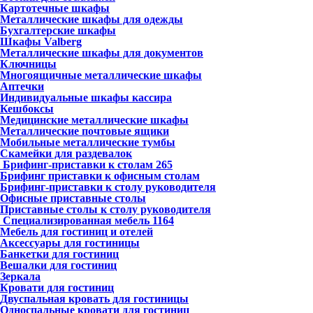
Картотечные шкафы
Металлические шкафы для одежды
Бухгалтерские шкафы
Шкафы Valberg
Металлические шкафы для документов
Ключницы
Многоящичные металлические шкафы
Аптечки
Индивидуальные шкафы кассира
Кешбоксы
Медицинские металлические шкафы
Металлические почтовые ящики
Мобильные металлические тумбы
Скамейки для раздевалок
Брифинг-приставки к столам
265
Брифинг приставки к офисным столам
Брифинг-приставки к столу руководителя
Офисные приставные столы
Приставные столы к столу руководителя
Специализированная мебель
1164
Мебель для гостиниц и отелей
Аксессуары для гостиницы
Банкетки для гостиниц
Вешалки для гостиниц
Зеркала
Кровати для гостиниц
Двуспальная кровать для гостиницы
Односпальные кровати для гостиниц