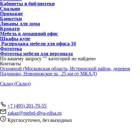
Кабинеты и библиотеки
Спальни
Прихожие
Банкетки
Диваны для дома
Кровати
Мебель в домашний офис
Шкафы-купе
Распродажа мебели для офиса
10
Фототека
Фототека мебели для персонала
По вашему запросу "
" категорий не найдено
Контакты
Основной (Московская область, Истринский район, деревня
Падиково, Новорижское ш., 25 км от МКАД)
Склад (Склад)
+7 (495) 201-70-55
zakaz@mebel-dlya-ofisa.ru
Круглосуточно, без выходных