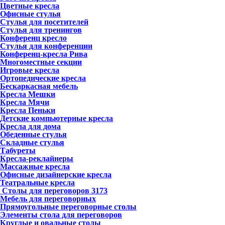
Цветные кресла
Офисные стулья
Стулья для посетителей
Стулья для тренингов
Конференц кресло
Стулья для конференции
Конференц-кресла Рива
Многоместные секции
Игровые кресла
Ортопедические кресла
Бескаркасная мебель
Кресла Мешки
Кресла Мячи
Кресла Пеньки
Детские компьютерные кресла
Кресла для дома
Обеденные стулья
Складные стулья
Табуреты
Кресла-реклайнеры
Массажные кресла
Офисные дизайнерские кресла
Театральные кресла
Столы для переговоров
3173
Мебель для переговорных
Прямоугольные переговорные столы
Элементы стола для переговоров
Круглые и овальные столы