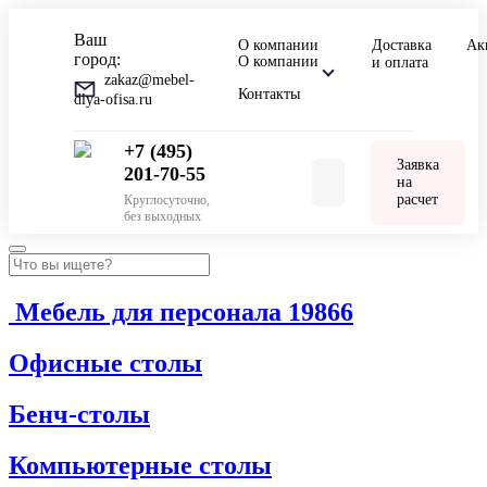
Ваш
О компании
Доставка
Ак
город:
О компании
и оплата
zakaz@mebel-
Контакты
dlya-ofisa.ru
+7 (495)
Заявка
201-70-55
на
расчет
Круглосуточно,
без выходных
Мебель для персонала
19866
Офисные столы
Бенч-столы
Компьютерные столы