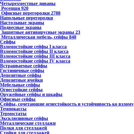
Четырехместные диваны
Ресепшн
920
Офисные перегородки
2788
Напольные перегородки
Настольные экраны
Подвесные экраны
Защитные антивирусные экраны
23
Металлическая мебель, сейфы
840
Сейфы
Взломостойкие сейфы I класса
Взломостойкие сейфы II класса
Взломостойкие сейфы III класса
Взломостойкие сейфы IV класса
Встраиваемые сейфы
Гостиничные сейфы
Депозитные сейфы
Депозитные ячейки
Мебельные сейфы
Огнестойкие сейфы
Оружейные сейфы и шкафы
Офисные сейфы
Сейфы, сочетающие огнестойкость и устойчивость ко взлому
Темпокассы
Термостаты
Эксклюзивные сейфы
Металлические стеллажи
Полки для стеллажей
Стойки для стеллажей