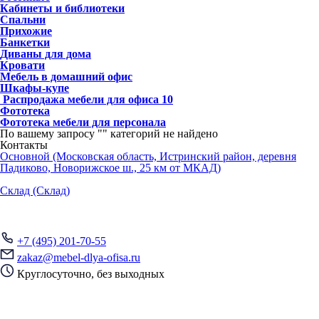
Кабинеты и библиотеки
Спальни
Прихожие
Банкетки
Диваны для дома
Кровати
Мебель в домашний офис
Шкафы-купе
Распродажа мебели для офиса
10
Фототека
Фототека мебели для персонала
По вашему запросу "
" категорий не найдено
Контакты
Основной (Московская область, Истринский район, деревня
Падиково, Новорижское ш., 25 км от МКАД)
Склад (Склад)
+7 (495) 201-70-55
zakaz@mebel-dlya-ofisa.ru
Круглосуточно, без выходных