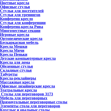
Цветные кресла
Офисные стулья
Стулья для посетителей
Стулья для тренингов
Конференц кресло
Стулья для конференции
Конференц-кресла Рива
Многоместные секции
Игровые кресла
Ортопедические кресла
Бескаркасная мебель
Кресла Мешки
Кресла Мячи
Кресла Пеньки
Детские компьютерные кресла
Кресла для дома
Обеденные стулья
Складные стулья
Табуреты
Кресла-реклайнеры
Массажные кресла
Офисные дизайнерские кресла
Театральные кресла
Столы для переговоров
3173
Мебель для переговорных
Прямоугольные переговорные столы
Элементы стола для переговоров
Круглые и овальные столы