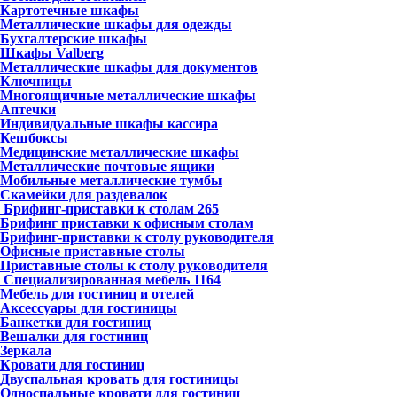
Картотечные шкафы
Металлические шкафы для одежды
Бухгалтерские шкафы
Шкафы Valberg
Металлические шкафы для документов
Ключницы
Многоящичные металлические шкафы
Аптечки
Индивидуальные шкафы кассира
Кешбоксы
Медицинские металлические шкафы
Металлические почтовые ящики
Мобильные металлические тумбы
Скамейки для раздевалок
Брифинг-приставки к столам
265
Брифинг приставки к офисным столам
Брифинг-приставки к столу руководителя
Офисные приставные столы
Приставные столы к столу руководителя
Специализированная мебель
1164
Мебель для гостиниц и отелей
Аксессуары для гостиницы
Банкетки для гостиниц
Вешалки для гостиниц
Зеркала
Кровати для гостиниц
Двуспальная кровать для гостиницы
Односпальные кровати для гостиниц