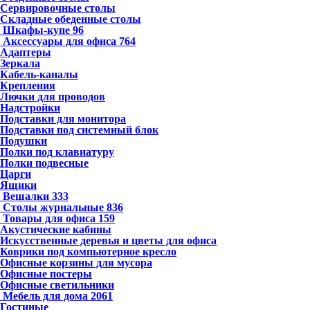
Сервировочные столы
Складные обеденные столы
Шкафы-купе
96
Аксессуары для офиса
764
Адаптеры
Зеркала
Кабель-каналы
Крепления
Лючки для проводов
Надстройки
Подставки для монитора
Подставки под системный блок
Подушки
Полки под клавиатуру
Полки подвесные
Царги
Ящики
Вешалки
333
Столы журнальные
836
Товары для офиса
159
Акустические кабины
Искусственные деревья и цветы для офиса
Коврики под компьютерное кресло
Офисные корзины для мусора
Офисные постеры
Офисные светильники
Мебель для дома
2061
Гостиные