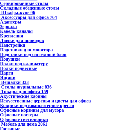
Сервировочные столы
Складные обеденные столы
Шкафы-купе
96
Аксессуары для офиса
764
Адаптеры
Зеркала
Кабель-каналы
Крепления
Лючки для проводов
Надстройки
Подставки для монитора
Подставки под системный блок
Подушки
Полки под клавиатуру
Полки подвесные
Царги
Ящики
Вешалки
333
Столы журнальные
836
Товары для офиса
159
Акустические кабины
Искусственные деревья и цветы для офиса
Коврики под компьютерное кресло
Офисные корзины для мусора
Офисные постеры
Офисные светильники
Мебель для дома
2061
Гостиные