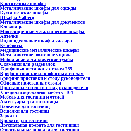
Картотечные шкафы
Металлические шкафы для одежды
Бухгалтерские шкафы
Шкафы Valberg
Металлические шкафы для документов
Ключницы
Многоящичные металлические шкафы
Аптечки
Индивидуальные шкафы кассира
Кешбоксы
Медицинские металлические шкафы
Металлические почтовые ящики
Мобильные металлические тумбы
Скамейки для раздевалок
Брифинг-приставки к столам
265
Брифинг приставки к офисным столам
Брифинг-приставки к столу руководителя
Офисные приставные столы
Приставные столы к столу руководителя
Специализированная мебель
1164
Мебель для гостиниц и отелей
Аксессуары для гостиницы
Банкетки для гостиниц
Вешалки для гостиниц
Зеркала
Кровати для гостиниц
Двуспальная кровать для гостиницы
Односпальные кровати для гостиниц