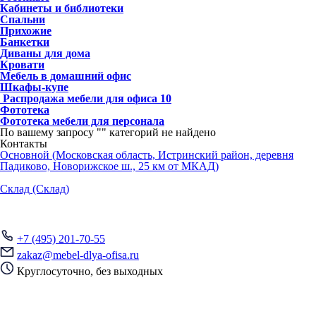
Кабинеты и библиотеки
Спальни
Прихожие
Банкетки
Диваны для дома
Кровати
Мебель в домашний офис
Шкафы-купе
Распродажа мебели для офиса
10
Фототека
Фототека мебели для персонала
По вашему запросу "
" категорий не найдено
Контакты
Основной (Московская область, Истринский район, деревня
Падиково, Новорижское ш., 25 км от МКАД)
Склад (Склад)
+7 (495) 201-70-55
zakaz@mebel-dlya-ofisa.ru
Круглосуточно, без выходных