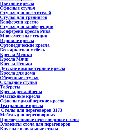
Цветные кресла
Офисные стулья
Стулья для посетителей
Стулья для тренингов
Конференц кресло
Стулья для конференции
Конференц-кресла Рива
Многоместные секции
Игровые кресла
Ортопедические кресла
Бескаркасная мебель
Кресла Мешки
Кресла Мячи
Кресла Пеньки
Детские компьютерные кресла
Кресла для дома
Обеденные стулья
Складные стулья
Табуреты
Кресла-реклайнеры
Массажные кресла
Офисные дизайнерские кресла
Театральные кресла
Столы для переговоров
3173
Мебель для переговорных
Прямоугольные переговорные столы
Элементы стола для переговоров
Круглые и овальные столы