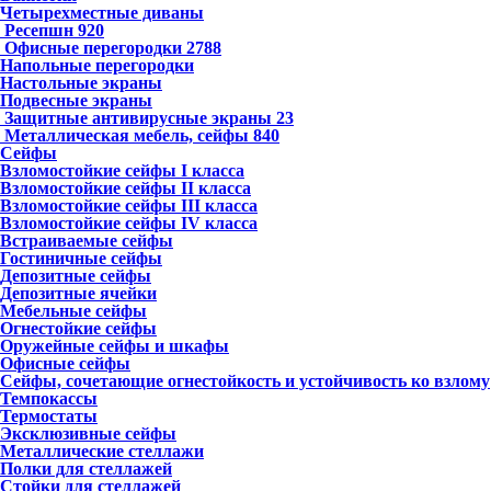
Четырехместные диваны
Ресепшн
920
Офисные перегородки
2788
Напольные перегородки
Настольные экраны
Подвесные экраны
Защитные антивирусные экраны
23
Металлическая мебель, сейфы
840
Сейфы
Взломостойкие сейфы I класса
Взломостойкие сейфы II класса
Взломостойкие сейфы III класса
Взломостойкие сейфы IV класса
Встраиваемые сейфы
Гостиничные сейфы
Депозитные сейфы
Депозитные ячейки
Мебельные сейфы
Огнестойкие сейфы
Оружейные сейфы и шкафы
Офисные сейфы
Сейфы, сочетающие огнестойкость и устойчивость ко взлому
Темпокассы
Термостаты
Эксклюзивные сейфы
Металлические стеллажи
Полки для стеллажей
Стойки для стеллажей