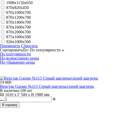
1998х1150х650
870x820x450
870х1000х700
870х1200х700
870х1400х700
870х1600х700
870х2000х700
875х1000х500
920x1000x500
Применить
Сбросить
Сортировать
По
:
По популярности
По популярности
По возрастанию цены
По убыванию цены
19 800
Верстак Garage №115 Серый шагрень/синий шагрень
В наличии:
100 шт
Ш 1010 x Г 500 x В 1980 мм
В корзину