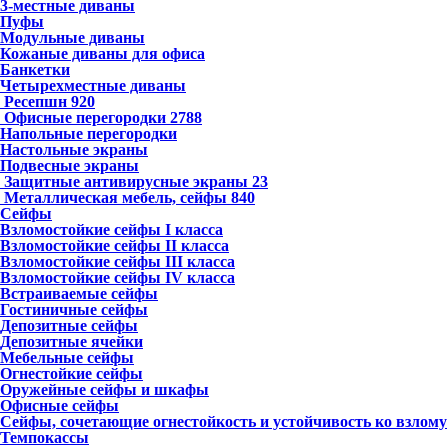
3-местные диваны
Пуфы
Модульные диваны
Кожаные диваны для офиса
Банкетки
Четырехместные диваны
Ресепшн
920
Офисные перегородки
2788
Напольные перегородки
Настольные экраны
Подвесные экраны
Защитные антивирусные экраны
23
Металлическая мебель, сейфы
840
Сейфы
Взломостойкие сейфы I класса
Взломостойкие сейфы II класса
Взломостойкие сейфы III класса
Взломостойкие сейфы IV класса
Встраиваемые сейфы
Гостиничные сейфы
Депозитные сейфы
Депозитные ячейки
Мебельные сейфы
Огнестойкие сейфы
Оружейные сейфы и шкафы
Офисные сейфы
Сейфы, сочетающие огнестойкость и устойчивость ко взлому
Темпокассы