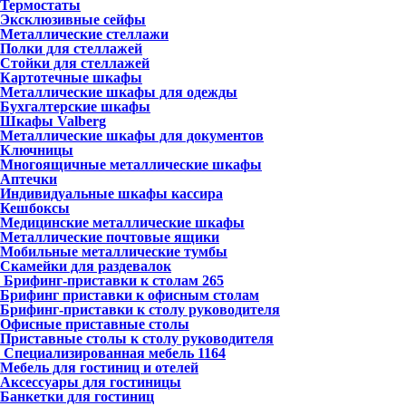
Термостаты
Эксклюзивные сейфы
Металлические стеллажи
Полки для стеллажей
Стойки для стеллажей
Картотечные шкафы
Металлические шкафы для одежды
Бухгалтерские шкафы
Шкафы Valberg
Металлические шкафы для документов
Ключницы
Многоящичные металлические шкафы
Аптечки
Индивидуальные шкафы кассира
Кешбоксы
Медицинские металлические шкафы
Металлические почтовые ящики
Мобильные металлические тумбы
Скамейки для раздевалок
Брифинг-приставки к столам
265
Брифинг приставки к офисным столам
Брифинг-приставки к столу руководителя
Офисные приставные столы
Приставные столы к столу руководителя
Специализированная мебель
1164
Мебель для гостиниц и отелей
Аксессуары для гостиницы
Банкетки для гостиниц