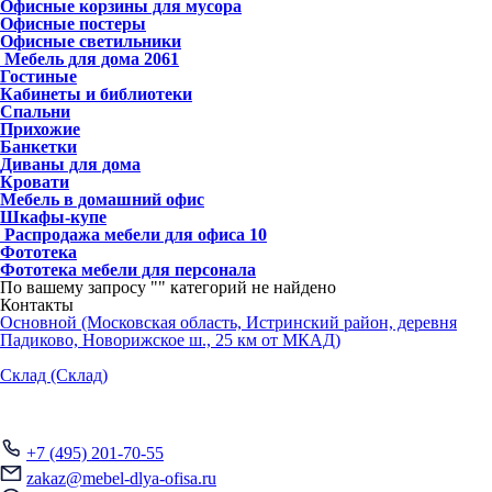
Офисные корзины для мусора
Офисные постеры
Офисные светильники
Мебель для дома
2061
Гостиные
Кабинеты и библиотеки
Спальни
Прихожие
Банкетки
Диваны для дома
Кровати
Мебель в домашний офис
Шкафы-купе
Распродажа мебели для офиса
10
Фототека
Фототека мебели для персонала
По вашему запросу "
" категорий не найдено
Контакты
Основной (Московская область, Истринский район, деревня
Падиково, Новорижское ш., 25 км от МКАД)
Склад (Склад)
+7 (495) 201-70-55
zakaz@mebel-dlya-ofisa.ru