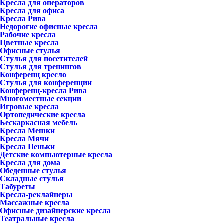
Кресла для операторов
Кресла для офиса
Кресла Рива
Недорогие офисные кресла
Рабочие кресла
Цветные кресла
Офисные стулья
Стулья для посетителей
Стулья для тренингов
Конференц кресло
Стулья для конференции
Конференц-кресла Рива
Многоместные секции
Игровые кресла
Ортопедические кресла
Бескаркасная мебель
Кресла Мешки
Кресла Мячи
Кресла Пеньки
Детские компьютерные кресла
Кресла для дома
Обеденные стулья
Складные стулья
Табуреты
Кресла-реклайнеры
Массажные кресла
Офисные дизайнерские кресла
Театральные кресла