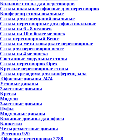
Большие столы для переговоров
Столы овальные офисные для переговоров
Конференц столы овальные
Столы для совещаний овальные
Столы переговорные для офиса овальные
Столы на 6 - 8 человек
Столы на 10 и более человек
Стол переговорный Венге
Столы на металлокаркасе переговорные
Стол для переговоров венге
Столы на 4 человека
Составные модульные столы
Столы переговоров Орех
Круглые переговорные столы
Столы президиум для конференц зала
Офисные диваны
2474
Угловые диваны
2-местные диваны
Кресла
Модули
3-местные диваны
Пуфы
Модульные диваны
Кожаные диваны для офиса
Банкетки
Четырехместные диваны
Ресепшн
920
Офисные перегородки
2788