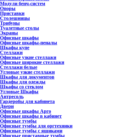
Модули бенч-систем
Опоры
Приставки
Столешницы
Трибуны
Туалетные столы
Экраны
Офисные шкафы
Офисные шкафы-пеналы
Шкафы купе
Стеллажи
Офисные узкие стеллажи
Офисные широкие стеллажи
Стеллажи белые
Угловые узкие стеллажи
Шкафы для документов
Шкафы для одежды
Шкафы со стеклом
Угловые Шкафы
Антресоль
Гардеробы для кабинета
Двери
Офисные шкафы Арго
Офисные шкафы в кабинет
Офисные тумбы
Офисные тумбы для оргтехники
Офисные тумбы с ящиками
Офисные приставные тумбы