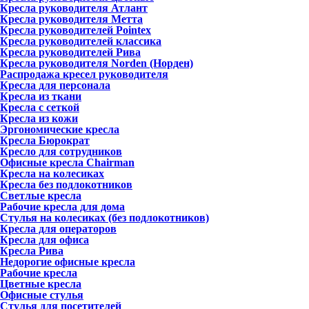
Кресла руководителя Атлант
Кресла рyководителя Метта
Кресла руководителей Pointex
Кресла руководителей классика
Кресла руководителей Рива
Кресла руководителя Norden (Норден)
Распродажа кресел руководителя
Кресла для персонала
Кресла из ткани
Кресла с сеткой
Кресла из кожи
Эргономические кресла
Кресла Бюрократ
Кресло для сотрудников
Офисные кресла Chairman
Кресла на колесиках
Кресла без подлокотников
Светлые кресла
Рабочие кресла для дома
Стулья на колесиках (без подлокотников)
Кресла для операторов
Кресла для офиса
Кресла Рива
Недорогие офисные кресла
Рабочие кресла
Цветные кресла
Офисные стулья
Стулья для посетителей