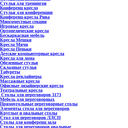
Стулья для тренингов
Конференц кресло
Стулья для конференции
Конференц-кресла Рива
Многоместные секции
Игровые кресла
Ортопедические кресла
Бескаркасная мебель
Кресла Мешки
Кресла Мячи
Кресла Пеньки
Детские компьютерные кресла
Кресла для дома
Обеденные стулья
Складные стулья
Табуреты
Кресла-реклайнеры
Массажные кресла
Офисные дизайнерские кресла
Театральные кресла
Столы для переговоров
3173
Мебель для переговорных
Прямоугольные переговорные столы
Элементы стола для переговоров
Круглые и овальные столы
Стол для переговоров ЛДСП
Столы для конференц зала
Столы для переговоров овальные