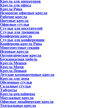
Кресла для операторов
Кресла для офиса
Кресла Рива
Недорогие офисные кресла
Рабочие кресла
Цветные кресла
Офисные стулья
Стулья для посетителей
Стулья для тренингов
Конференц кресло
Стулья для конференции
Конференц-кресла Рива
Многоместные секции
Игровые кресла
Ортопедические кресла
Бескаркасная мебель
Кресла Мешки
Кресла Мячи
Кресла Пеньки
Детские компьютерные кресла
Кресла для дома
Обеденные стулья
Складные стулья
Табуреты
Кресла-реклайнеры
Массажные кресла
Офисные дизайнерские кресла
Театральные кресла