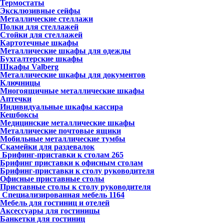
Термостаты
Эксклюзивные сейфы
Металлические стеллажи
Полки для стеллажей
Стойки для стеллажей
Картотечные шкафы
Металлические шкафы для одежды
Бухгалтерские шкафы
Шкафы Valberg
Металлические шкафы для документов
Ключницы
Многоящичные металлические шкафы
Аптечки
Индивидуальные шкафы кассира
Кешбоксы
Медицинские металлические шкафы
Металлические почтовые ящики
Мобильные металлические тумбы
Скамейки для раздевалок
Брифинг-приставки к столам
265
Брифинг приставки к офисным столам
Брифинг-приставки к столу руководителя
Офисные приставные столы
Приставные столы к столу руководителя
Специализированная мебель
1164
Мебель для гостиниц и отелей
Аксессуары для гостиницы
Банкетки для гостиниц