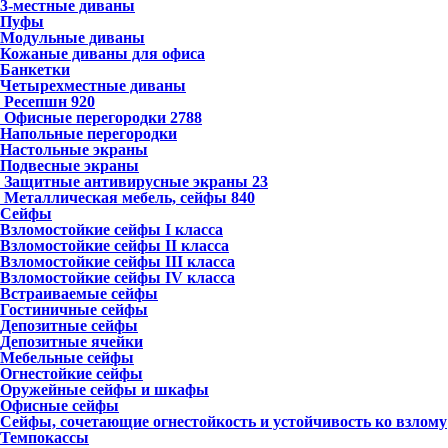
3-местные диваны
Пуфы
Модульные диваны
Кожаные диваны для офиса
Банкетки
Четырехместные диваны
Ресепшн
920
Офисные перегородки
2788
Напольные перегородки
Настольные экраны
Подвесные экраны
Защитные антивирусные экраны
23
Металлическая мебель, сейфы
840
Сейфы
Взломостойкие сейфы I класса
Взломостойкие сейфы II класса
Взломостойкие сейфы III класса
Взломостойкие сейфы IV класса
Встраиваемые сейфы
Гостиничные сейфы
Депозитные сейфы
Депозитные ячейки
Мебельные сейфы
Огнестойкие сейфы
Оружейные сейфы и шкафы
Офисные сейфы
Сейфы, сочетающие огнестойкость и устойчивость ко взлому
Темпокассы