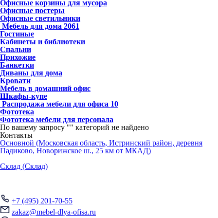
Офисные корзины для мусора
Офисные постеры
Офисные светильники
Мебель для дома
2061
Гостиные
Кабинеты и библиотеки
Спальни
Прихожие
Банкетки
Диваны для дома
Кровати
Мебель в домашний офис
Шкафы-купе
Распродажа мебели для офиса
10
Фототека
Фототека мебели для персонала
По вашему запросу "
" категорий не найдено
Контакты
Основной (Московская область, Истринский район, деревня
Падиково, Новорижское ш., 25 км от МКАД)
Склад (Склад)
+7 (495) 201-70-55
zakaz@mebel-dlya-ofisa.ru