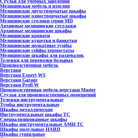
Стулья для учебных заведений
Медицинская мебель и изделия
Медицинские двухстворчатые шкафы
Медицинские одностворчатые шкафы
Медицинские столики серии MD
Архивные медицинские стеллажи
Архивные медицинские шкафы
Медицинские кровати
Медицинские кушетки и банкетки
Медицинские подкатные тумбы
Медицинские сейфы-термостаты
Медицинские шкафы для раздевалок
Тележки для перевозки больных
Производственная мебель
Верстаки
Верстаки Expert WS
Верстаки Garage
Верстаки Profi W
Производственная мебель верстаки Master
Стулья для производственных помещений
Тележки инструментальные
Тумбы инструментальные
Шкафы металлические
Инструментальные шкафы ТС
Специализированные шкафы
Шкафы инструментальные АМН ТС
Шкафы модульные HARD
Шкафы сушильные