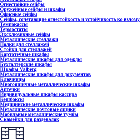
Огнестойкие сейфы
Оружейные сейфы и шкафы
Офисные сейфы
Сейфы, сочетающие огнестойкость и устойчивость ко взлому
Темпокассы
Термостаты
Эксклюзивные сейфы
Металлические стеллажи
Полки для стеллажей
Стойки для стеллажей
Картотечные шкафы
Металлические шкафы для одежды
Бухгалтерские шкафы
Шкафы Valberg
Металлические шкафы для документов
Ключницы
Многоящичные металлические шкафы
Аптечки
Индивидуальные шкафы кассира
Кешбоксы
Медицинские металлические шкафы
Металлические почтовые ящики
Мобильные металлические тумбы
Скамейки для раздевалок