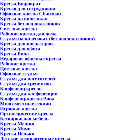
Кресла Бюрократ
Кресло для сотрудников
Офисные кресла Chairman
Кресла на колесиках
Кресла без подлокотников
Светлые кресла
Рабочие кресла для дома
Стулья на колесиках (без подлокотников)
Кресла для операторов
Кресла для офиса
Кресла Рива
Недорогие офисные кресла
Рабочие кресла
Цветные кресла
Офисные стулья
Стулья для посетителей
Стулья для тренингов
Конференц кресло
Стулья для конференции
Конференц-кресла Рива
Многоместные секции
Игровые кресла
Ортопедические кресла
Бескаркасная мебель
Кресла Мешки
Кресла Мячи
Кресла Пеньки
Детские компьютерные кресла