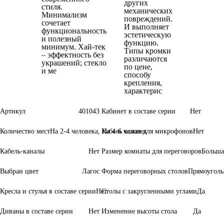
других
стиля.
механических
Минимализм
повреждений.
сочетает
И выполняет
функциональность
эстетическую
и полезный
функцию.
минимум. Хай-тек
Типы кромки
– эффектность без
различаются
украшений; стекло
по цене,
и ме
способу
крепления,
характерис
Артикул
401043
Кабинет в составе серии
Нет
Количество мест
На 2-4 человека, На 4-6 человек
Кабель канал для микрофонов
Нет
Кабель-каналы
Нет
Размер комнаты для переговоров
Больша
Выбран цвет
Лагос
Форма переговорных столов
Прямоуголь
Кресла и стулья в составе серии
Нет
Столы с закругленными углами
Да
Диваны в составе серии
Нет
Изменение высоты стола
Да