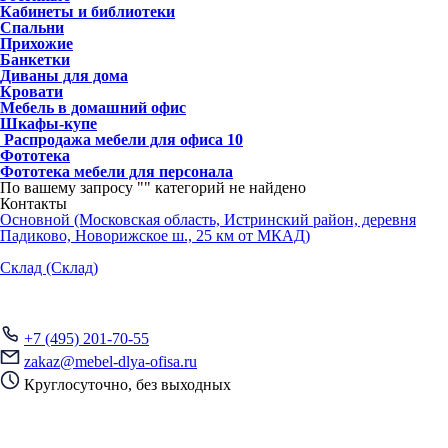
Кабинеты и библиотеки
Спальни
Прихожие
Банкетки
Диваны для дома
Кровати
Мебель в домашний офис
Шкафы-купе
Распродажа мебели для офиса
10
Фототека
Фототека мебели для персонала
По вашему запросу "
" категорий не найдено
Контакты
Основной (Московская область, Истринский район, деревня
Падиково, Новорижское ш., 25 км от МКАД)
Склад (Склад)
+7 (495) 201-70-55
zakaz@mebel-dlya-ofisa.ru
Круглосуточно, без выходных