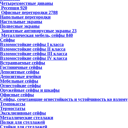
Четырехместные диваны
Ресепшн
920
Офисные перегородки
2788
Напольные перегородки
Настольные экраны
Подвесные экраны
Защитные антивирусные экраны
23
Металлическая мебель, сейфы
840
Сейфы
Взломостойкие сейфы I класса
Взломостойкие сейфы II класса
Взломостойкие сейфы III класса
Взломостойкие сейфы IV класса
Встраиваемые сейфы
Гостиничные сейфы
Депозитные сейфы
Депозитные ячейки
Мебельные сейфы
Огнестойкие сейфы
Оружейные сейфы и шкафы
Офисные сейфы
Сейфы, сочетающие огнестойкость и устойчивость ко взлому
Темпокассы
Термостаты
Эксклюзивные сейфы
Металлические стеллажи
Полки для стеллажей
Стойки для стеллажей