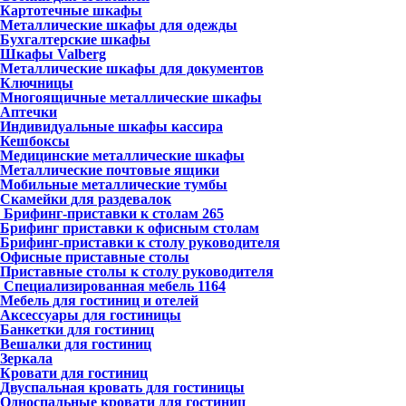
Картотечные шкафы
Металлические шкафы для одежды
Бухгалтерские шкафы
Шкафы Valberg
Металлические шкафы для документов
Ключницы
Многоящичные металлические шкафы
Аптечки
Индивидуальные шкафы кассира
Кешбоксы
Медицинские металлические шкафы
Металлические почтовые ящики
Мобильные металлические тумбы
Скамейки для раздевалок
Брифинг-приставки к столам
265
Брифинг приставки к офисным столам
Брифинг-приставки к столу руководителя
Офисные приставные столы
Приставные столы к столу руководителя
Специализированная мебель
1164
Мебель для гостиниц и отелей
Аксессуары для гостиницы
Банкетки для гостиниц
Вешалки для гостиниц
Зеркала
Кровати для гостиниц
Двуспальная кровать для гостиницы
Односпальные кровати для гостиниц