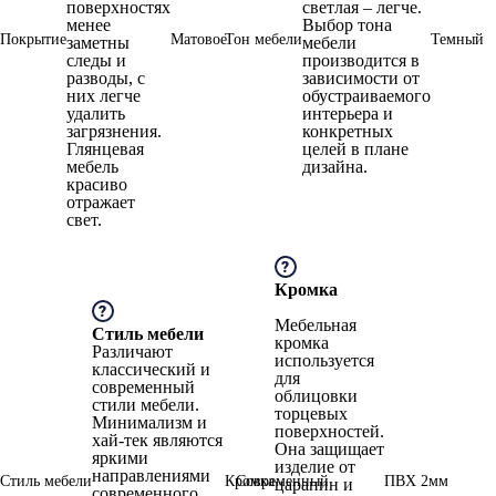
поверхностях
светлая – легче.
менее
Выбор тона
Покрытие
Матовое
Тон мебели
Темный
заметны
мебели
следы и
производится в
разводы, с
зависимости от
них легче
обустраиваемого
удалить
интерьера и
загрязнения.
конкретных
Глянцевая
целей в плане
мебель
дизайна.
красиво
отражает
свет.
Кромка
Мебельная
Стиль мебели
кромка
Различают
используется
классический и
для
современный
облицовки
стили мебели.
торцевых
Минимализм и
поверхностей.
хай-тек являются
Она защищает
яркими
изделие от
направлениями
Стиль мебели
Кромка
Современный
ПВХ 2мм
царапин и
современного