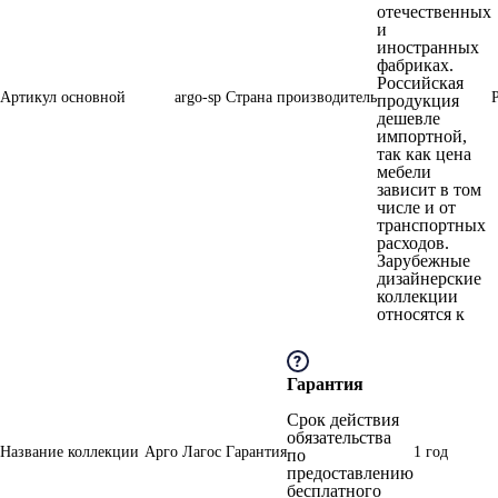
отечественных
и
иностранных
фабриках.
Российская
Артикул основной
argo-sp
Страна производитель
продукция
дешевле
импортной,
так как цена
мебели
зависит в том
числе и от
транспортных
расходов.
Зарубежные
дизайнерские
коллекции
относятся к
Гарантия
Срок действия
обязательства
Название коллекции
Арго Лагос
Гарантия
1 год
по
предоставлению
бесплатного