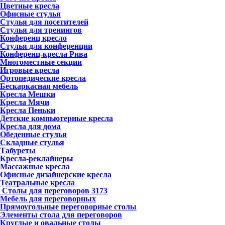
Цветные кресла
Офисные стулья
Стулья для посетителей
Стулья для тренингов
Конференц кресло
Стулья для конференции
Конференц-кресла Рива
Многоместные секции
Игровые кресла
Ортопедические кресла
Бескаркасная мебель
Кресла Мешки
Кресла Мячи
Кресла Пеньки
Детские компьютерные кресла
Кресла для дома
Обеденные стулья
Складные стулья
Табуреты
Кресла-реклайнеры
Массажные кресла
Офисные дизайнерские кресла
Театральные кресла
Столы для переговоров
3173
Мебель для переговорных
Прямоугольные переговорные столы
Элементы стола для переговоров
Круглые и овальные столы