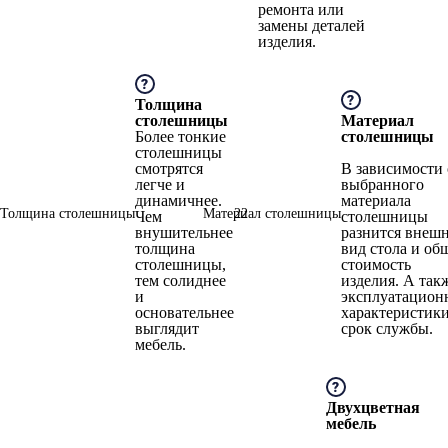
ремонта или
замены деталей
изделия.
Толщина
столешницы
Материал
Более тонкие
столешницы
столешницы
смотрятся
В зависимости 
легче и
выбранного
динамичнее.
материала
Толщина столешницы
Материал столешницы
22
Чем
столешницы
внушительнее
разнится внеш
толщина
вид стола и об
столешницы,
стоимость
тем солиднее
изделия. А так
и
эксплуатацион
основательнее
характеристики
выглядит
срок службы.
мебель.
Двухцветная
мебель