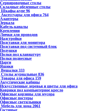
Сервировочные столы
Складные обеденные столы
Шкафы-купе
96
Аксессуары для офиса
764
Адаптеры
Зеркала
Кабель-каналы
Крепления
Лючки для проводов
Надстройки
Подставки для монитора
Подставки под системный блок
Подушки
Полки под клавиатуру
Полки подвесные
Царги
Ящики
Вешалки
333
Столы журнальные
836
Товары для офиса
159
Акустические кабины
Искусственные деревья и цветы для офиса
Коврики под компьютерное кресло
Офисные корзины для мусора
Офисные постеры
Офисные светильники
Мебель для дома
2061
Гостиные