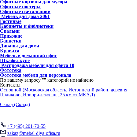
Офисные корзины для мусора
Офисные постеры
Офисные светильники
Мебель для дома
2061
Гостиные
Кабинеты и библиотеки
Спальни
Прихожие
Банкетки
Диваны для дома
Кровати
Мебель в домашний офис
Шкафы-купе
Распродажа мебели для офиса
10
Фототека
Фототека мебели для персонала
По вашему запросу "
" категорий не найдено
Контакты
Основной (Московская область, Истринский район, деревня
Падиково, Новорижское ш., 25 км от МКАД)
Склад (Склад)
+7 (495) 201-70-55
zakaz@mebel-dlya-ofisa.ru