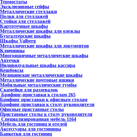
Термостаты
Эксклюзивные сейфы
Металлические стеллажи
Полки для стеллажей
Стойки для стеллажей
Картотечные шкафы
Металлические шкафы для одежды
Бухгалтерские шкафы
Шкафы Valberg
Металлические шкафы для документов
Ключницы
Многоящичные металлические шкафы
Аптечки
Индивидуальные шкафы кассира
Кешбоксы
Медицинские металлические шкафы
Металлические почтовые ящики
Мобильные металлические тумбы
Скамейки для раздевалок
Брифинг-приставки к столам
265
Брифинг приставки к офисным столам
Брифинг-приставки к столу руководителя
Офисные приставные столы
Приставные столы к столу руководителя
Специализированная мебель
1164
Мебель для гостиниц и отелей
Аксессуары для гостиницы
Банкетки для гостиниц