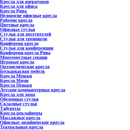
Кресла для операторов
Кресла для офиса
Кресла Рива
Недорогие офисные кресла
Рабочие кресла
Цветные кресла
Офисные стулья
Стулья для посетителей
Стулья для тренингов
Конференц кресло
Стулья для конференции
Конференц-кресла Рива
Многоместные секции
Игровые кресла
Ортопедические кресла
Бескаркасная мебель
Кресла Мешки
Кресла Мячи
Кресла Пеньки
Детские компьютерные кресла
Кресла для дома
Обеденные стулья
Складные стулья
Табуреты
Кресла-реклайнеры
Массажные кресла
Офисные дизайнерские кресла
Театральные кресла