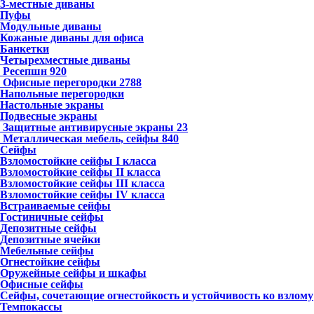
3-местные диваны
Пуфы
Модульные диваны
Кожаные диваны для офиса
Банкетки
Четырехместные диваны
Ресепшн
920
Офисные перегородки
2788
Напольные перегородки
Настольные экраны
Подвесные экраны
Защитные антивирусные экраны
23
Металлическая мебель, сейфы
840
Сейфы
Взломостойкие сейфы I класса
Взломостойкие сейфы II класса
Взломостойкие сейфы III класса
Взломостойкие сейфы IV класса
Встраиваемые сейфы
Гостиничные сейфы
Депозитные сейфы
Депозитные ячейки
Мебельные сейфы
Огнестойкие сейфы
Оружейные сейфы и шкафы
Офисные сейфы
Сейфы, сочетающие огнестойкость и устойчивость ко взлому
Темпокассы