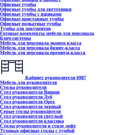
Офисные тумбы
Офисные тумбы для оргтехники
Офисные тумбы с ящиками
Офисные приставные тумбы
Офисные подкатные тумбы
Тумбы для документов
Готовые комплекты мебели для персонала
Бэнч-системы
Мебель для персонала эконом класса
Мебель для персонала бизнес-класса
Мебель для персонала премиум-класса
Кабинет руководителя
6987
Мебель для руководителя
Столы руководителя
Стол руководителя Вишня
Стол руководителя Дуб
Стол руководителя Орех
Стол руководителя черный
Серые столы руководителя
Стол руководителя светлый
Стол руководителя классика
Столы руководителя в стиле лофт
Угловые офисные столы с тумбой