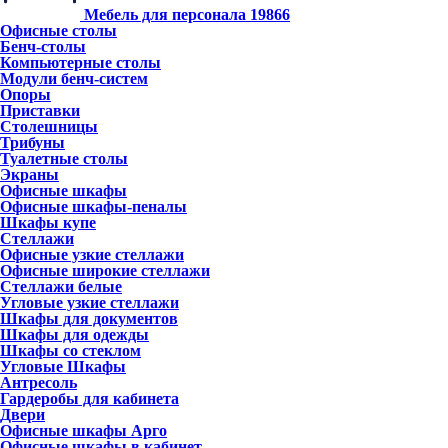
Мебель для персонала
19866
Офисные столы
Бенч-столы
Компьютерные столы
Модули бенч-систем
Опоры
Приставки
Столешницы
Трибуны
Туалетные столы
Экраны
Офисные шкафы
Офисные шкафы-пеналы
Шкафы купе
Стеллажи
Офисные узкие стеллажи
Офисные широкие стеллажи
Стеллажи белые
Угловые узкие стеллажи
Шкафы для документов
Шкафы для одежды
Шкафы со стеклом
Угловые Шкафы
Антресоль
Гардеробы для кабинета
Двери
Офисные шкафы Арго
Офисные шкафы в кабинет