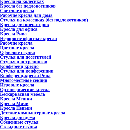
Кресла на колесиках
Кресла без подлокотников
Светлые кресла
Рабочие кресла для дома
Стулья на колесиках (без подлокотников)
Кресла для операторов
Кресла для офиса
Кресла Рива
Недорогие офисные кресла
Рабочие кресла
Цветные кресла
Офисные стулья
Стулья для посетителей
Стулья для тренингов
Конференц кресло
Стулья для конференции
Конференц-кресла Рива
Многоместные секции
Игровые кресла
Ортопедические кресла
Бескаркасная мебель
Кресла Мешки
Кресла Мячи
Кресла Пеньки
Детские компьютерные кресла
Кресла для дома
Обеденные стулья
Складные стулья