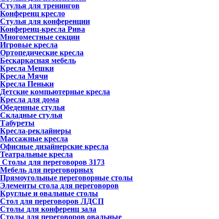
Стулья для тренингов
Конференц кресло
Стулья для конференции
Конференц-кресла Рива
Многоместные секции
Игровые кресла
Ортопедические кресла
Бескаркасная мебель
Кресла Мешки
Кресла Мячи
Кресла Пеньки
Детские компьютерные кресла
Кресла для дома
Обеденные стулья
Складные стулья
Табуреты
Кресла-реклайнеры
Массажные кресла
Офисные дизайнерские кресла
Театральные кресла
Столы для переговоров
3173
Мебель для переговорных
Прямоугольные переговорные столы
Элементы стола для переговоров
Круглые и овальные столы
Стол для переговоров ЛДСП
Столы для конференц зала
Столы для переговоров овальные