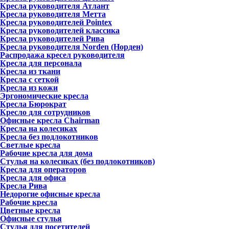
Кресла руководителя Атлант
Кресла рyководителя Метта
Кресла руководителей Pointex
Кресла руководителей классика
Кресла руководителей Рива
Кресла руководителя Norden (Норден)
Распродажа кресел руководителя
Кресла для персонала
Кресла из ткани
Кресла с сеткой
Кресла из кожи
Эргономические кресла
Кресла Бюрократ
Кресло для сотрудников
Офисные кресла Chairman
Кресла на колесиках
Кресла без подлокотников
Светлые кресла
Рабочие кресла для дома
Стулья на колесиках (без подлокотников)
Кресла для операторов
Кресла для офиса
Кресла Рива
Недорогие офисные кресла
Рабочие кресла
Цветные кресла
Офисные стулья
Стулья для посетителей