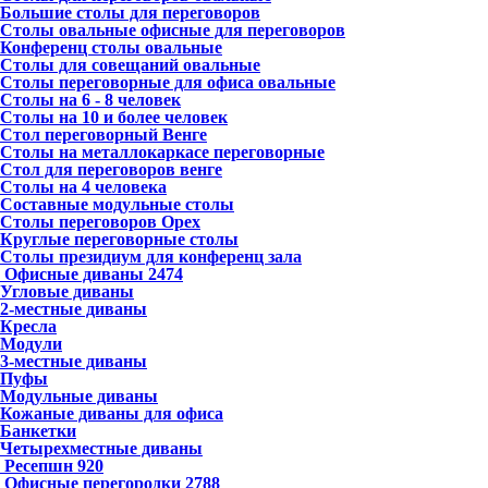
Большие столы для переговоров
Столы овальные офисные для переговоров
Конференц столы овальные
Столы для совещаний овальные
Столы переговорные для офиса овальные
Столы на 6 - 8 человек
Столы на 10 и более человек
Стол переговорный Венге
Столы на металлокаркасе переговорные
Стол для переговоров венге
Столы на 4 человека
Составные модульные столы
Столы переговоров Орех
Круглые переговорные столы
Столы президиум для конференц зала
Офисные диваны
2474
Угловые диваны
2-местные диваны
Кресла
Модули
3-местные диваны
Пуфы
Модульные диваны
Кожаные диваны для офиса
Банкетки
Четырехместные диваны
Ресепшн
920
Офисные перегородки
2788