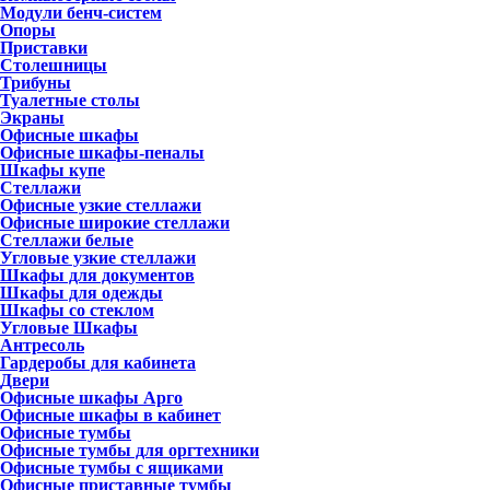
Модули бенч-систем
Опоры
Приставки
Столешницы
Трибуны
Туалетные столы
Экраны
Офисные шкафы
Офисные шкафы-пеналы
Шкафы купе
Стеллажи
Офисные узкие стеллажи
Офисные широкие стеллажи
Стеллажи белые
Угловые узкие стеллажи
Шкафы для документов
Шкафы для одежды
Шкафы со стеклом
Угловые Шкафы
Антресоль
Гардеробы для кабинета
Двери
Офисные шкафы Арго
Офисные шкафы в кабинет
Офисные тумбы
Офисные тумбы для оргтехники
Офисные тумбы с ящиками
Офисные приставные тумбы