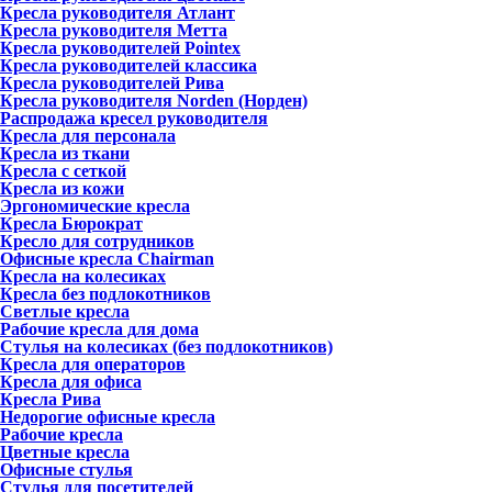
Кресла руководителя Атлант
Кресла рyководителя Метта
Кресла руководителей Pointex
Кресла руководителей классика
Кресла руководителей Рива
Кресла руководителя Norden (Норден)
Распродажа кресел руководителя
Кресла для персонала
Кресла из ткани
Кресла с сеткой
Кресла из кожи
Эргономические кресла
Кресла Бюрократ
Кресло для сотрудников
Офисные кресла Chairman
Кресла на колесиках
Кресла без подлокотников
Светлые кресла
Рабочие кресла для дома
Стулья на колесиках (без подлокотников)
Кресла для операторов
Кресла для офиса
Кресла Рива
Недорогие офисные кресла
Рабочие кресла
Цветные кресла
Офисные стулья
Стулья для посетителей