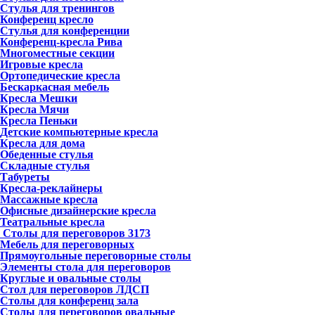
Стулья для тренингов
Конференц кресло
Стулья для конференции
Конференц-кресла Рива
Многоместные секции
Игровые кресла
Ортопедические кресла
Бескаркасная мебель
Кресла Мешки
Кресла Мячи
Кресла Пеньки
Детские компьютерные кресла
Кресла для дома
Обеденные стулья
Складные стулья
Табуреты
Кресла-реклайнеры
Массажные кресла
Офисные дизайнерские кресла
Театральные кресла
Столы для переговоров
3173
Мебель для переговорных
Прямоугольные переговорные столы
Элементы стола для переговоров
Круглые и овальные столы
Стол для переговоров ЛДСП
Столы для конференц зала
Столы для переговоров овальные