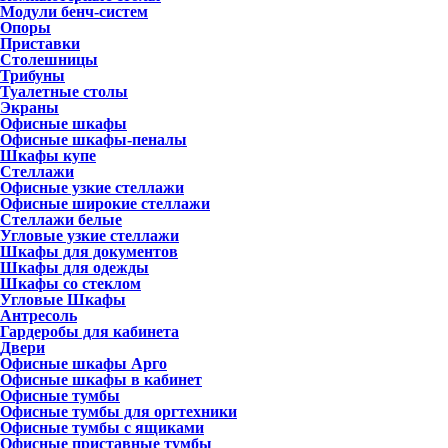
Модули бенч-систем
Опоры
Приставки
Столешницы
Трибуны
Туалетные столы
Экраны
Офисные шкафы
Офисные шкафы-пеналы
Шкафы купе
Стеллажи
Офисные узкие стеллажи
Офисные широкие стеллажи
Стеллажи белые
Угловые узкие стеллажи
Шкафы для документов
Шкафы для одежды
Шкафы со стеклом
Угловые Шкафы
Антресоль
Гардеробы для кабинета
Двери
Офисные шкафы Арго
Офисные шкафы в кабинет
Офисные тумбы
Офисные тумбы для оргтехники
Офисные тумбы с ящиками
Офисные приставные тумбы