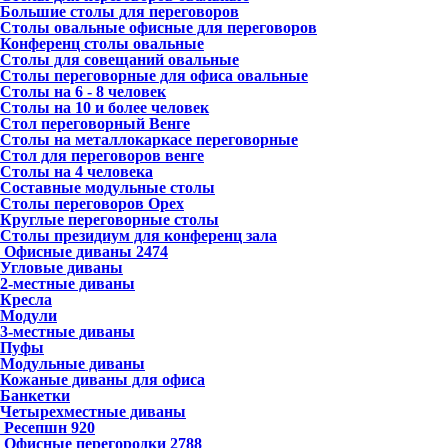
Большие столы для переговоров
Столы овальные офисные для переговоров
Конференц столы овальные
Столы для совещаний овальные
Столы переговорные для офиса овальные
Столы на 6 - 8 человек
Столы на 10 и более человек
Стол переговорный Венге
Столы на металлокаркасе переговорные
Стол для переговоров венге
Столы на 4 человека
Составные модульные столы
Столы переговоров Орех
Круглые переговорные столы
Столы президиум для конференц зала
Офисные диваны
2474
Угловые диваны
2-местные диваны
Кресла
Модули
3-местные диваны
Пуфы
Модульные диваны
Кожаные диваны для офиса
Банкетки
Четырехместные диваны
Ресепшн
920
Офисные перегородки
2788