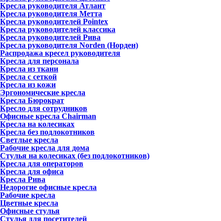
Кресла руководителя Атлант
Кресла рyководителя Метта
Кресла руководителей Pointex
Кресла руководителей классика
Кресла руководителей Рива
Кресла руководителя Norden (Норден)
Распродажа кресел руководителя
Кресла для персонала
Кресла из ткани
Кресла с сеткой
Кресла из кожи
Эргономические кресла
Кресла Бюрократ
Кресло для сотрудников
Офисные кресла Chairman
Кресла на колесиках
Кресла без подлокотников
Светлые кресла
Рабочие кресла для дома
Стулья на колесиках (без подлокотников)
Кресла для операторов
Кресла для офиса
Кресла Рива
Недорогие офисные кресла
Рабочие кресла
Цветные кресла
Офисные стулья
Стулья для посетителей