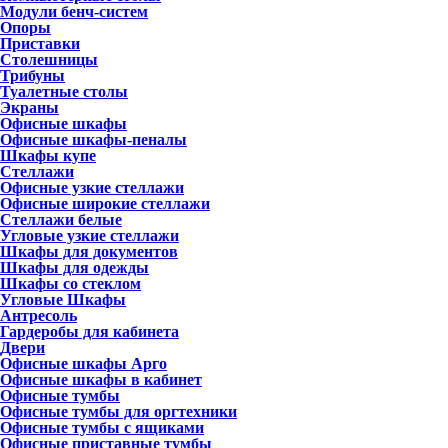
Модули бенч-систем
Опоры
Приставки
Столешницы
Трибуны
Туалетные столы
Экраны
Офисные шкафы
Офисные шкафы-пеналы
Шкафы купе
Стеллажи
Офисные узкие стеллажи
Офисные широкие стеллажи
Стеллажи белые
Угловые узкие стеллажи
Шкафы для документов
Шкафы для одежды
Шкафы со стеклом
Угловые Шкафы
Антресоль
Гардеробы для кабинета
Двери
Офисные шкафы Арго
Офисные шкафы в кабинет
Офисные тумбы
Офисные тумбы для оргтехники
Офисные тумбы с ящиками
Офисные приставные тумбы