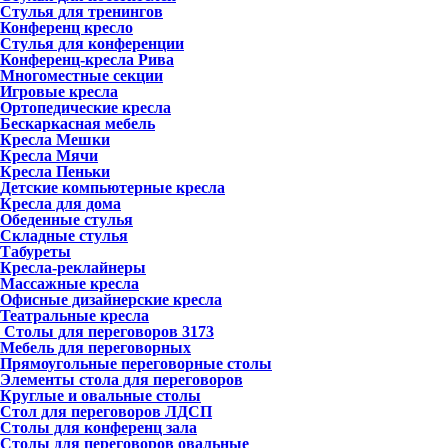
Стулья для тренингов
Конференц кресло
Стулья для конференции
Конференц-кресла Рива
Многоместные секции
Игровые кресла
Ортопедические кресла
Бескаркасная мебель
Кресла Мешки
Кресла Мячи
Кресла Пеньки
Детские компьютерные кресла
Кресла для дома
Обеденные стулья
Складные стулья
Табуреты
Кресла-реклайнеры
Массажные кресла
Офисные дизайнерские кресла
Театральные кресла
Столы для переговоров
3173
Мебель для переговорных
Прямоугольные переговорные столы
Элементы стола для переговоров
Круглые и овальные столы
Стол для переговоров ЛДСП
Столы для конференц зала
Столы для переговоров овальные