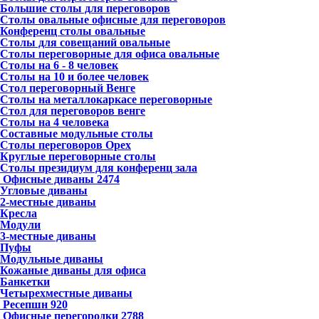
Большие столы для переговоров
Столы овальные офисные для переговоров
Конференц столы овальные
Столы для совещаний овальные
Столы переговорные для офиса овальные
Столы на 6 - 8 человек
Столы на 10 и более человек
Стол переговорный Венге
Столы на металлокаркасе переговорные
Стол для переговоров венге
Столы на 4 человека
Составные модульные столы
Столы переговоров Орех
Круглые переговорные столы
Столы президиум для конференц зала
Офисные диваны
2474
Угловые диваны
2-местные диваны
Кресла
Модули
3-местные диваны
Пуфы
Модульные диваны
Кожаные диваны для офиса
Банкетки
Четырехместные диваны
Ресепшн
920
Офисные перегородки
2788