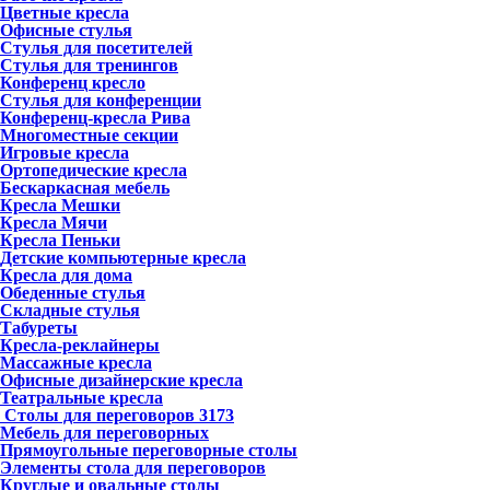
Цветные кресла
Офисные стулья
Стулья для посетителей
Стулья для тренингов
Конференц кресло
Стулья для конференции
Конференц-кресла Рива
Многоместные секции
Игровые кресла
Ортопедические кресла
Бескаркасная мебель
Кресла Мешки
Кресла Мячи
Кресла Пеньки
Детские компьютерные кресла
Кресла для дома
Обеденные стулья
Складные стулья
Табуреты
Кресла-реклайнеры
Массажные кресла
Офисные дизайнерские кресла
Театральные кресла
Столы для переговоров
3173
Мебель для переговорных
Прямоугольные переговорные столы
Элементы стола для переговоров
Круглые и овальные столы