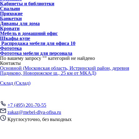
Кабинеты и библиотеки
Спальни
Прихожие
Банкетки
Диваны для дома
Кровати
Мебель в домашний офис
Шкафы-купе
Распродажа мебели для офиса
10
Фототека
Фототека мебели для персонала
По вашему запросу "
" категорий не найдено
Контакты
Основной (Московская область, Истринский район, деревня
Падиково, Новорижское ш., 25 км от МКАД)
Склад (Склад)
+7 (495) 201-70-55
zakaz@mebel-dlya-ofisa.ru
Круглосуточно, без выходных