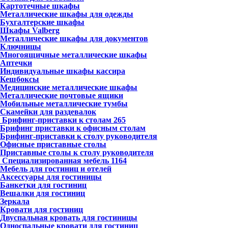
Картотечные шкафы
Металлические шкафы для одежды
Бухгалтерские шкафы
Шкафы Valberg
Металлические шкафы для документов
Ключницы
Многоящичные металлические шкафы
Аптечки
Индивидуальные шкафы кассира
Кешбоксы
Медицинские металлические шкафы
Металлические почтовые ящики
Мобильные металлические тумбы
Скамейки для раздевалок
Брифинг-приставки к столам
265
Брифинг приставки к офисным столам
Брифинг-приставки к столу руководителя
Офисные приставные столы
Приставные столы к столу руководителя
Специализированная мебель
1164
Мебель для гостиниц и отелей
Аксессуары для гостиницы
Банкетки для гостиниц
Вешалки для гостиниц
Зеркала
Кровати для гостиниц
Двуспальная кровать для гостиницы
Односпальные кровати для гостиниц