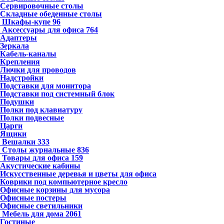
Сервировочные столы
Складные обеденные столы
Шкафы-купе
96
Аксессуары для офиса
764
Адаптеры
Зеркала
Кабель-каналы
Крепления
Лючки для проводов
Надстройки
Подставки для монитора
Подставки под системный блок
Подушки
Полки под клавиатуру
Полки подвесные
Царги
Ящики
Вешалки
333
Столы журнальные
836
Товары для офиса
159
Акустические кабины
Искусственные деревья и цветы для офиса
Коврики под компьютерное кресло
Офисные корзины для мусора
Офисные постеры
Офисные светильники
Мебель для дома
2061
Гостиные