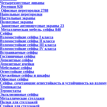
Четырехместные диваны
Ресепшн
920
Офисные перегородки
2788
Напольные перегородки
Настольные экраны
Подвесные экраны
Защитные антивирусные экраны
23
Металлическая мебель, сейфы
840
Сейфы
Взломостойкие сейфы I класса
Взломостойкие сейфы II класса
Взломостойкие сейфы III класса
Взломостойкие сейфы IV класса
Встраиваемые сейфы
Гостиничные сейфы
Депозитные сейфы
Депозитные ячейки
Мебельные сейфы
Огнестойкие сейфы
Оружейные сейфы и шкафы
Офисные сейфы
Сейфы, сочетающие огнестойкость и устойчивость ко взлому
Темпокассы
Термостаты
Эксклюзивные сейфы
Металлические стеллажи
Полки для стеллажей
Стойки для стеллажей