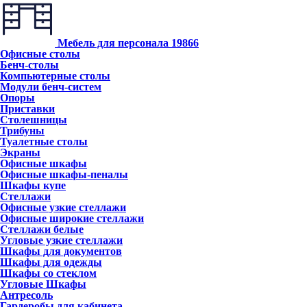
Мебель для персонала
19866
Офисные столы
Бенч-столы
Компьютерные столы
Модули бенч-систем
Опоры
Приставки
Столешницы
Трибуны
Туалетные столы
Экраны
Офисные шкафы
Офисные шкафы-пеналы
Шкафы купе
Стеллажи
Офисные узкие стеллажи
Офисные широкие стеллажи
Стеллажи белые
Угловые узкие стеллажи
Шкафы для документов
Шкафы для одежды
Шкафы со стеклом
Угловые Шкафы
Антресоль
Гардеробы для кабинета