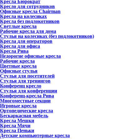
Кресла Бюрократ
Кресло для сотрудников
Офисные кресла Chairman
Кресла на колесиках
Кресла без подлокотников
Светлые кресла
Рабочие кресла для дома
Стулья на колесиках (без подлокотников)
Кресла для операторов
Кресла для офиса
Кресла Рива
Недорогие офисные кресла
Рабочие кресла
Цветные кресла
Офисные стулья
Стулья для посетителей
Стулья для тренингов
Конференц кресло
Стулья для конференции
Конференц-кресла Рива
Многоместные секции
Игровые кресла
Ортопедические кресла
Бескаркасная мебель
Кресла Мешки
Кресла Мячи
Кресла Пеньки
Детские компьютерные кресла