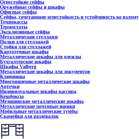
Огнестойкие сейфы
Оружейные сейфы и шкафы
Офисные сейфы
Сейфы, сочетающие огнестойкость и устойчивость ко взлому
Темпокассы
Термостаты
Эксклюзивные сейфы
Металлические стеллажи
Полки для стеллажей
Стойки для стеллажей
Картотечные шкафы
Металлические шкафы для одежды
Бухгалтерские шкафы
Шкафы Valberg
Металлические шкафы для документов
Ключницы
Многоящичные металлические шкафы
Аптечки
Индивидуальные шкафы кассира
Кешбоксы
Медицинские металлические шкафы
Металлические почтовые ящики
Мобильные металлические тумбы
Скамейки для раздевалок