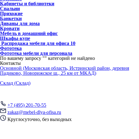
Кабинеты и библиотеки
Спальни
Прихожие
Банкетки
Диваны для дома
Кровати
Мебель в домашний офис
Шкафы-купе
Распродажа мебели для офиса
10
Фототека
Фототека мебели для персонала
По вашему запросу "
" категорий не найдено
Контакты
Основной (Московская область, Истринский район, деревня
Падиково, Новорижское ш., 25 км от МКАД)
Склад (Склад)
+7 (495) 201-70-55
zakaz@mebel-dlya-ofisa.ru
Круглосуточно, без выходных