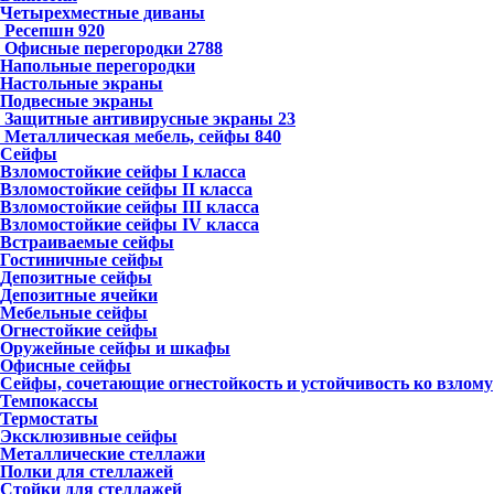
Четырехместные диваны
Ресепшн
920
Офисные перегородки
2788
Напольные перегородки
Настольные экраны
Подвесные экраны
Защитные антивирусные экраны
23
Металлическая мебель, сейфы
840
Сейфы
Взломостойкие сейфы I класса
Взломостойкие сейфы II класса
Взломостойкие сейфы III класса
Взломостойкие сейфы IV класса
Встраиваемые сейфы
Гостиничные сейфы
Депозитные сейфы
Депозитные ячейки
Мебельные сейфы
Огнестойкие сейфы
Оружейные сейфы и шкафы
Офисные сейфы
Сейфы, сочетающие огнестойкость и устойчивость ко взлому
Темпокассы
Термостаты
Эксклюзивные сейфы
Металлические стеллажи
Полки для стеллажей
Стойки для стеллажей