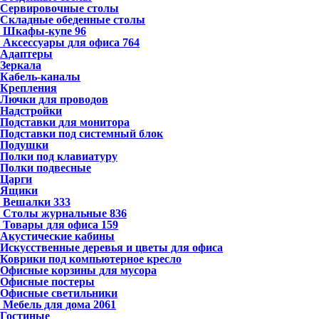
Сервировочные столы
Складные обеденные столы
Шкафы-купе
96
Аксессуары для офиса
764
Адаптеры
Зеркала
Кабель-каналы
Крепления
Лючки для проводов
Надстройки
Подставки для монитора
Подставки под системный блок
Подушки
Полки под клавиатуру
Полки подвесные
Царги
Ящики
Вешалки
333
Столы журнальные
836
Товары для офиса
159
Акустические кабины
Искусственные деревья и цветы для офиса
Коврики под компьютерное кресло
Офисные корзины для мусора
Офисные постеры
Офисные светильники
Мебель для дома
2061
Гостиные