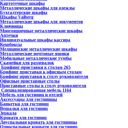
Картотечные шкафы
Металлические шкафы для одежды
Бухгалтерские шкафы
Шкафы Valberg
Металлические шкафы для документов
Ключницы
Многоящичные металлические шкафы
Аптечки
Индивидуальные шкафы кассира
Кешбоксы
Медицинские металлические шкафы
Металлические почтовые ящики
Мобильные металлические тумбы
Скамейки для раздевалок
Брифинг-приставки к столам
265
Брифинг приставки к офисным столам
Брифинг-приставки к столу руководителя
Офисные приставные столы
Приставные столы к столу руководителя
Специализированная мебель
1164
Мебель для гостиниц и отелей
Аксессуары для гостиницы
Банкетки для гостиниц
Вешалки для гостиниц
Зеркала
Кровати для гостиниц
Двуспальная кровать для гостиницы
Односпальные кровати для гостиниц