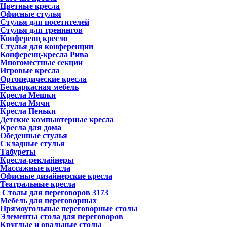
Цветные кресла
Офисные стулья
Стулья для посетителей
Стулья для тренингов
Конференц кресло
Стулья для конференции
Конференц-кресла Рива
Многоместные секции
Игровые кресла
Ортопедические кресла
Бескаркасная мебель
Кресла Мешки
Кресла Мячи
Кресла Пеньки
Детские компьютерные кресла
Кресла для дома
Обеденные стулья
Складные стулья
Табуреты
Кресла-реклайнеры
Массажные кресла
Офисные дизайнерские кресла
Театральные кресла
Столы для переговоров
3173
Мебель для переговорных
Прямоугольные переговорные столы
Элементы стола для переговоров
Круглые и овальные столы