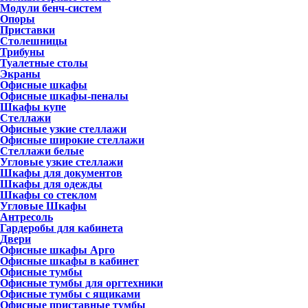
Модули бенч-систем
Опоры
Приставки
Столешницы
Трибуны
Туалетные столы
Экраны
Офисные шкафы
Офисные шкафы-пеналы
Шкафы купе
Стеллажи
Офисные узкие стеллажи
Офисные широкие стеллажи
Стеллажи белые
Угловые узкие стеллажи
Шкафы для документов
Шкафы для одежды
Шкафы со стеклом
Угловые Шкафы
Антресоль
Гардеробы для кабинета
Двери
Офисные шкафы Арго
Офисные шкафы в кабинет
Офисные тумбы
Офисные тумбы для оргтехники
Офисные тумбы с ящиками
Офисные приставные тумбы