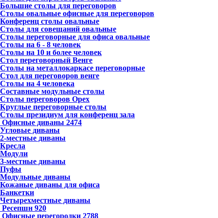
Большие столы для переговоров
Столы овальные офисные для переговоров
Конференц столы овальные
Столы для совещаний овальные
Столы переговорные для офиса овальные
Столы на 6 - 8 человек
Столы на 10 и более человек
Стол переговорный Венге
Столы на металлокаркасе переговорные
Стол для переговоров венге
Столы на 4 человека
Составные модульные столы
Столы переговоров Орех
Круглые переговорные столы
Столы президиум для конференц зала
Офисные диваны
2474
Угловые диваны
2-местные диваны
Кресла
Модули
3-местные диваны
Пуфы
Модульные диваны
Кожаные диваны для офиса
Банкетки
Четырехместные диваны
Ресепшн
920
Офисные перегородки
2788