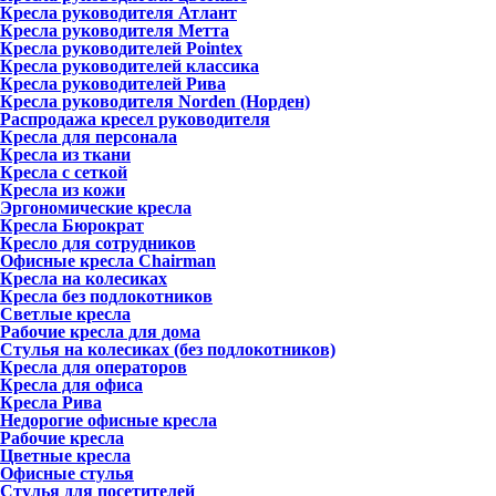
Кресла руководителя Атлант
Кресла рyководителя Метта
Кресла руководителей Pointex
Кресла руководителей классика
Кресла руководителей Рива
Кресла руководителя Norden (Норден)
Распродажа кресел руководителя
Кресла для персонала
Кресла из ткани
Кресла с сеткой
Кресла из кожи
Эргономические кресла
Кресла Бюрократ
Кресло для сотрудников
Офисные кресла Chairman
Кресла на колесиках
Кресла без подлокотников
Светлые кресла
Рабочие кресла для дома
Стулья на колесиках (без подлокотников)
Кресла для операторов
Кресла для офиса
Кресла Рива
Недорогие офисные кресла
Рабочие кресла
Цветные кресла
Офисные стулья
Стулья для посетителей