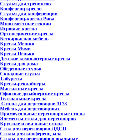
Стулья для тренингов
Конференц кресло
Стулья для конференции
Конференц-кресла Рива
Многоместные секции
Игровые кресла
Ортопедические кресла
Бескаркасная мебель
Кресла Мешки
Кресла Мячи
Кресла Пеньки
Детские компьютерные кресла
Кресла для дома
Обеденные стулья
Складные стулья
Табуреты
Кресла-реклайнеры
Массажные кресла
Офисные дизайнерские кресла
Театральные кресла
Столы для переговоров
3173
Мебель для переговорных
Прямоугольные переговорные столы
Элементы стола для переговоров
Круглые и овальные столы
Стол для переговоров ЛДСП
Столы для конференц зала
Столы для переговоров овальные