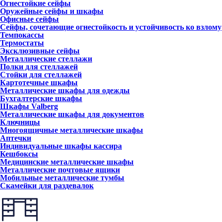
Огнестойкие сейфы
Оружейные сейфы и шкафы
Офисные сейфы
Сейфы, сочетающие огнестойкость и устойчивость ко взлому
Темпокассы
Термостаты
Эксклюзивные сейфы
Металлические стеллажи
Полки для стеллажей
Стойки для стеллажей
Картотечные шкафы
Металлические шкафы для одежды
Бухгалтерские шкафы
Шкафы Valberg
Металлические шкафы для документов
Ключницы
Многоящичные металлические шкафы
Аптечки
Индивидуальные шкафы кассира
Кешбоксы
Медицинские металлические шкафы
Металлические почтовые ящики
Мобильные металлические тумбы
Скамейки для раздевалок