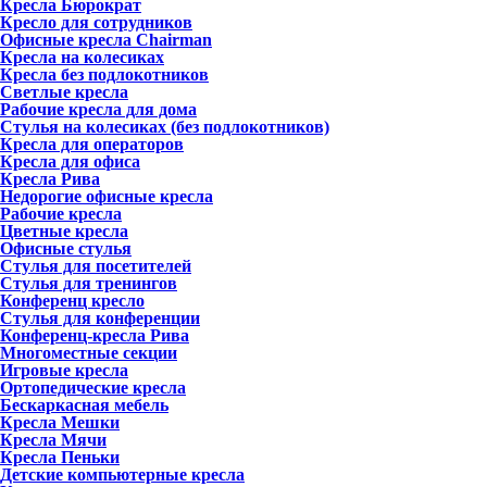
Кресла Бюрократ
Кресло для сотрудников
Офисные кресла Chairman
Кресла на колесиках
Кресла без подлокотников
Светлые кресла
Рабочие кресла для дома
Стулья на колесиках (без подлокотников)
Кресла для операторов
Кресла для офиса
Кресла Рива
Недорогие офисные кресла
Рабочие кресла
Цветные кресла
Офисные стулья
Стулья для посетителей
Стулья для тренингов
Конференц кресло
Стулья для конференции
Конференц-кресла Рива
Многоместные секции
Игровые кресла
Ортопедические кресла
Бескаркасная мебель
Кресла Мешки
Кресла Мячи
Кресла Пеньки
Детские компьютерные кресла