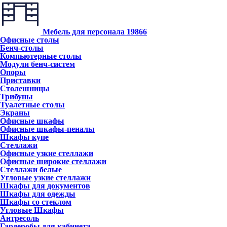
Мебель для персонала
19866
Офисные столы
Бенч-столы
Компьютерные столы
Модули бенч-систем
Опоры
Приставки
Столешницы
Трибуны
Туалетные столы
Экраны
Офисные шкафы
Офисные шкафы-пеналы
Шкафы купе
Стеллажи
Офисные узкие стеллажи
Офисные широкие стеллажи
Стеллажи белые
Угловые узкие стеллажи
Шкафы для документов
Шкафы для одежды
Шкафы со стеклом
Угловые Шкафы
Антресоль
Гардеробы для кабинета