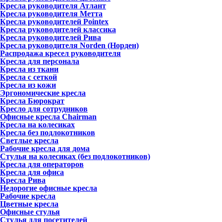
Кресла руководителя Атлант
Кресла рyководителя Метта
Кресла руководителей Pointex
Кресла руководителей классика
Кресла руководителей Рива
Кресла руководителя Norden (Норден)
Распродажа кресел руководителя
Кресла для персонала
Кресла из ткани
Кресла с сеткой
Кресла из кожи
Эргономические кресла
Кресла Бюрократ
Кресло для сотрудников
Офисные кресла Chairman
Кресла на колесиках
Кресла без подлокотников
Светлые кресла
Рабочие кресла для дома
Стулья на колесиках (без подлокотников)
Кресла для операторов
Кресла для офиса
Кресла Рива
Недорогие офисные кресла
Рабочие кресла
Цветные кресла
Офисные стулья
Стулья для посетителей