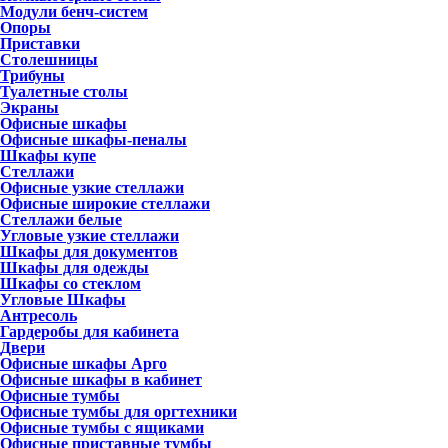
Модули бенч-систем
Опоры
Приставки
Столешницы
Трибуны
Туалетные столы
Экраны
Офисные шкафы
Офисные шкафы-пеналы
Шкафы купе
Стеллажи
Офисные узкие стеллажи
Офисные широкие стеллажи
Стеллажи белые
Угловые узкие стеллажи
Шкафы для документов
Шкафы для одежды
Шкафы со стеклом
Угловые Шкафы
Антресоль
Гардеробы для кабинета
Двери
Офисные шкафы Арго
Офисные шкафы в кабинет
Офисные тумбы
Офисные тумбы для оргтехники
Офисные тумбы с ящиками
Офисные приставные тумбы