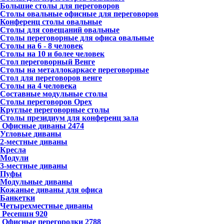
Большие столы для переговоров
Столы овальные офисные для переговоров
Конференц столы овальные
Столы для совещаний овальные
Столы переговорные для офиса овальные
Столы на 6 - 8 человек
Столы на 10 и более человек
Стол переговорный Венге
Столы на металлокаркасе переговорные
Стол для переговоров венге
Столы на 4 человека
Составные модульные столы
Столы переговоров Орех
Круглые переговорные столы
Столы президиум для конференц зала
Офисные диваны
2474
Угловые диваны
2-местные диваны
Кресла
Модули
3-местные диваны
Пуфы
Модульные диваны
Кожаные диваны для офиса
Банкетки
Четырехместные диваны
Ресепшн
920
Офисные перегородки
2788