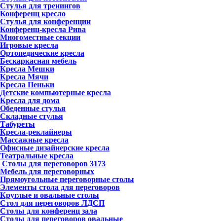
Стулья для тренингов
Конференц кресло
Стулья для конференции
Конференц-кресла Рива
Многоместные секции
Игровые кресла
Ортопедические кресла
Бескаркасная мебель
Кресла Мешки
Кресла Мячи
Кресла Пеньки
Детские компьютерные кресла
Кресла для дома
Обеденные стулья
Складные стулья
Табуреты
Кресла-реклайнеры
Массажные кресла
Офисные дизайнерские кресла
Театральные кресла
Столы для переговоров
3173
Мебель для переговорных
Прямоугольные переговорные столы
Элементы стола для переговоров
Круглые и овальные столы
Стол для переговоров ЛДСП
Столы для конференц зала
Столы для переговоров овальные