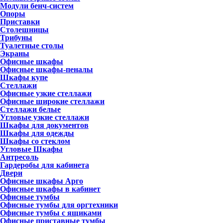
Модули бенч-систем
Опоры
Приставки
Столешницы
Трибуны
Туалетные столы
Экраны
Офисные шкафы
Офисные шкафы-пеналы
Шкафы купе
Стеллажи
Офисные узкие стеллажи
Офисные широкие стеллажи
Стеллажи белые
Угловые узкие стеллажи
Шкафы для документов
Шкафы для одежды
Шкафы со стеклом
Угловые Шкафы
Антресоль
Гардеробы для кабинета
Двери
Офисные шкафы Арго
Офисные шкафы в кабинет
Офисные тумбы
Офисные тумбы для оргтехники
Офисные тумбы с ящиками
Офисные приставные тумбы