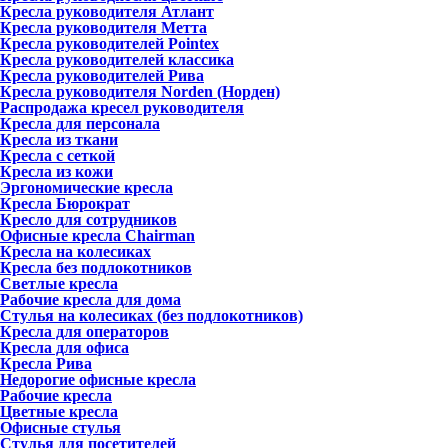
Кресла руководителя Атлант
Кресла рyководителя Метта
Кресла руководителей Pointex
Кресла руководителей классика
Кресла руководителей Рива
Кресла руководителя Norden (Норден)
Распродажа кресел руководителя
Кресла для персонала
Кресла из ткани
Кресла с сеткой
Кресла из кожи
Эргономические кресла
Кресла Бюрократ
Кресло для сотрудников
Офисные кресла Chairman
Кресла на колесиках
Кресла без подлокотников
Светлые кресла
Рабочие кресла для дома
Стулья на колесиках (без подлокотников)
Кресла для операторов
Кресла для офиса
Кресла Рива
Недорогие офисные кресла
Рабочие кресла
Цветные кресла
Офисные стулья
Стулья для посетителей