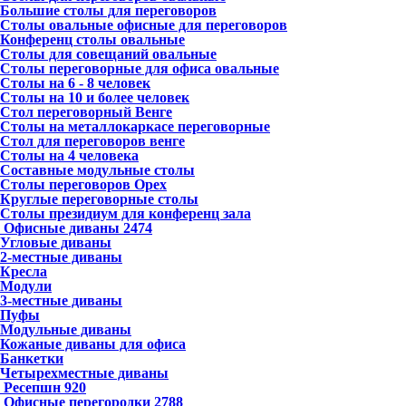
Большие столы для переговоров
Столы овальные офисные для переговоров
Конференц столы овальные
Столы для совещаний овальные
Столы переговорные для офиса овальные
Столы на 6 - 8 человек
Столы на 10 и более человек
Стол переговорный Венге
Столы на металлокаркасе переговорные
Стол для переговоров венге
Столы на 4 человека
Составные модульные столы
Столы переговоров Орех
Круглые переговорные столы
Столы президиум для конференц зала
Офисные диваны
2474
Угловые диваны
2-местные диваны
Кресла
Модули
3-местные диваны
Пуфы
Модульные диваны
Кожаные диваны для офиса
Банкетки
Четырехместные диваны
Ресепшн
920
Офисные перегородки
2788