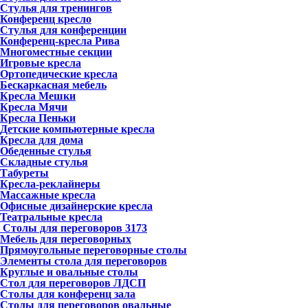
Стулья для тренингов
Конференц кресло
Стулья для конференции
Конференц-кресла Рива
Многоместные секции
Игровые кресла
Ортопедические кресла
Бескаркасная мебель
Кресла Мешки
Кресла Мячи
Кресла Пеньки
Детские компьютерные кресла
Кресла для дома
Обеденные стулья
Складные стулья
Табуреты
Кресла-реклайнеры
Массажные кресла
Офисные дизайнерские кресла
Театральные кресла
Столы для переговоров
3173
Мебель для переговорных
Прямоугольные переговорные столы
Элементы стола для переговоров
Круглые и овальные столы
Стол для переговоров ЛДСП
Столы для конференц зала
Столы для переговоров овальные