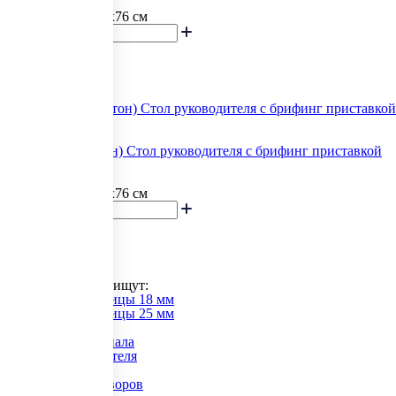
Под заказ
Размеры: 200x180x76 см
В корзину
117 545.82
Reventon (Ревентон) Стол руководителя с брифинг приставкой
боковой левой
Под заказ
Размеры: 200x180x76 см
В корзину
Показать еще
Покупатели часто ищут:
Толщина столешницы 18 мм
Толщина столешницы 25 мм
Каталог
Мебель для персонала
Кабинет руководителя
Офисные кресла
Столы для переговоров