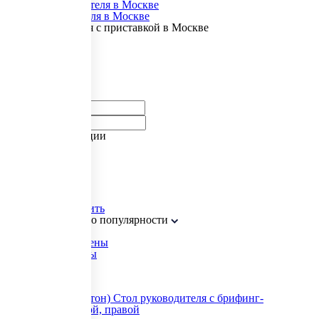
Кабинет руководителя в Москве
Столы руководителя в Москве
Стол руководителя с приставкой в Москве
Фильтр
Фильтр
Розничная цена
от
до
Подраздел коллекции
Столы
Производство
Россия
Применить
Сбросить
Сортировать
По
:
По популярности
По популярности
По возрастанию цены
По убыванию цены