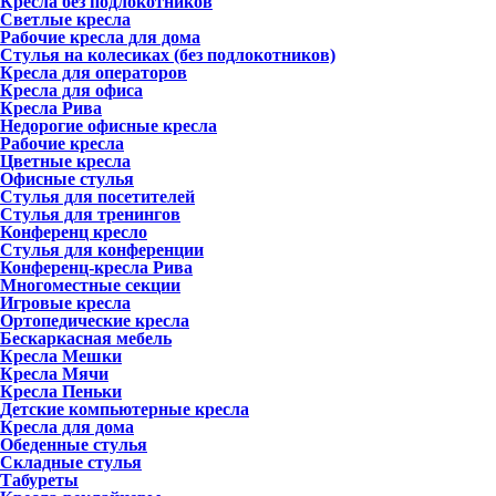
Кресла без подлокотников
Светлые кресла
Рабочие кресла для дома
Стулья на колесиках (без подлокотников)
Кресла для операторов
Кресла для офиса
Кресла Рива
Недорогие офисные кресла
Рабочие кресла
Цветные кресла
Офисные стулья
Стулья для посетителей
Стулья для тренингов
Конференц кресло
Стулья для конференции
Конференц-кресла Рива
Многоместные секции
Игровые кресла
Ортопедические кресла
Бескаркасная мебель
Кресла Мешки
Кресла Мячи
Кресла Пеньки
Детские компьютерные кресла
Кресла для дома
Обеденные стулья
Складные стулья
Табуреты