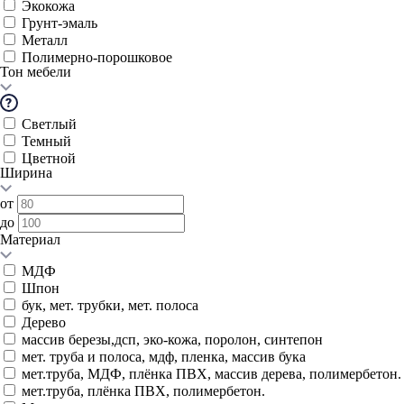
Экокожа
Грунт-эмаль
Металл
Полимерно-порошковое
Тон мебели
Светлый
Темный
Цветной
Ширина
от
до
Материал
МДФ
Шпон
бук, мет. трубки, мет. полоса
Дерево
массив березы,дсп, эко-кожа, поролон, синтепон
мет. труба и полоса, мдф, пленка, массив бука
мет.труба, МДФ, плёнка ПВХ, массив дерева, полимербетон.
мет.труба, плёнка ПВХ, полимербетон.