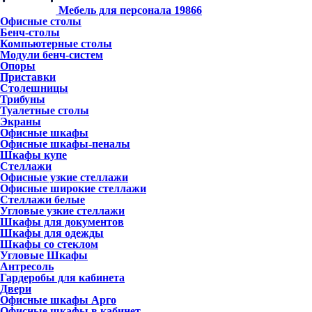
Мебель для персонала
19866
Офисные столы
Бенч-столы
Компьютерные столы
Модули бенч-систем
Опоры
Приставки
Столешницы
Трибуны
Туалетные столы
Экраны
Офисные шкафы
Офисные шкафы-пеналы
Шкафы купе
Стеллажи
Офисные узкие стеллажи
Офисные широкие стеллажи
Стеллажи белые
Угловые узкие стеллажи
Шкафы для документов
Шкафы для одежды
Шкафы со стеклом
Угловые Шкафы
Антресоль
Гардеробы для кабинета
Двери
Офисные шкафы Арго
Офисные шкафы в кабинет