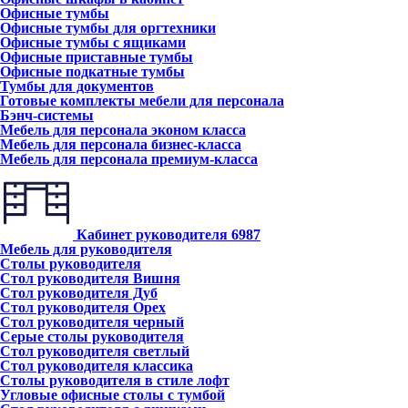
Офисные тумбы
Офисные тумбы для оргтехники
Офисные тумбы с ящиками
Офисные приставные тумбы
Офисные подкатные тумбы
Тумбы для документов
Готовые комплекты мебели для персонала
Бэнч-системы
Мебель для персонала эконом класса
Мебель для персонала бизнес-класса
Мебель для персонала премиум-класса
Кабинет руководителя
6987
Мебель для руководителя
Столы руководителя
Стол руководителя Вишня
Стол руководителя Дуб
Стол руководителя Орех
Стол руководителя черный
Серые столы руководителя
Стол руководителя светлый
Стол руководителя классика
Столы руководителя в стиле лофт
Угловые офисные столы с тумбой