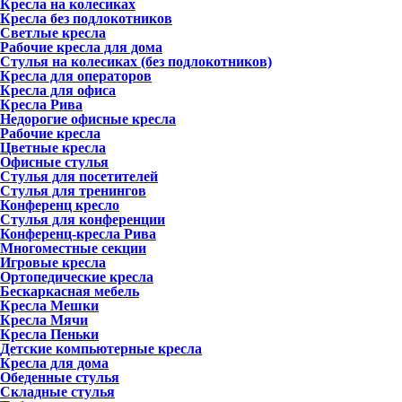
Кресла на колесиках
Кресла без подлокотников
Светлые кресла
Рабочие кресла для дома
Стулья на колесиках (без подлокотников)
Кресла для операторов
Кресла для офиса
Кресла Рива
Недорогие офисные кресла
Рабочие кресла
Цветные кресла
Офисные стулья
Стулья для посетителей
Стулья для тренингов
Конференц кресло
Стулья для конференции
Конференц-кресла Рива
Многоместные секции
Игровые кресла
Ортопедические кресла
Бескаркасная мебель
Кресла Мешки
Кресла Мячи
Кресла Пеньки
Детские компьютерные кресла
Кресла для дома
Обеденные стулья
Складные стулья