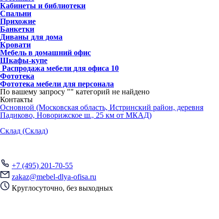
Кабинеты и библиотеки
Спальни
Прихожие
Банкетки
Диваны для дома
Кровати
Мебель в домашний офис
Шкафы-купе
Распродажа мебели для офиса
10
Фототека
Фототека мебели для персонала
По вашему запросу "
" категорий не найдено
Контакты
Основной (Московская область, Истринский район, деревня
Падиково, Новорижское ш., 25 км от МКАД)
Склад (Склад)
+7 (495) 201-70-55
zakaz@mebel-dlya-ofisa.ru
Круглосуточно, без выходных