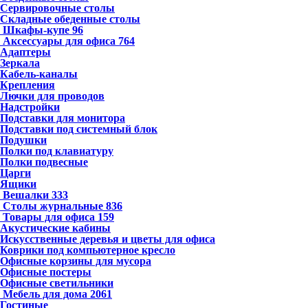
Сервировочные столы
Складные обеденные столы
Шкафы-купе
96
Аксессуары для офиса
764
Адаптеры
Зеркала
Кабель-каналы
Крепления
Лючки для проводов
Надстройки
Подставки для монитора
Подставки под системный блок
Подушки
Полки под клавиатуру
Полки подвесные
Царги
Ящики
Вешалки
333
Столы журнальные
836
Товары для офиса
159
Акустические кабины
Искусственные деревья и цветы для офиса
Коврики под компьютерное кресло
Офисные корзины для мусора
Офисные постеры
Офисные светильники
Мебель для дома
2061
Гостиные