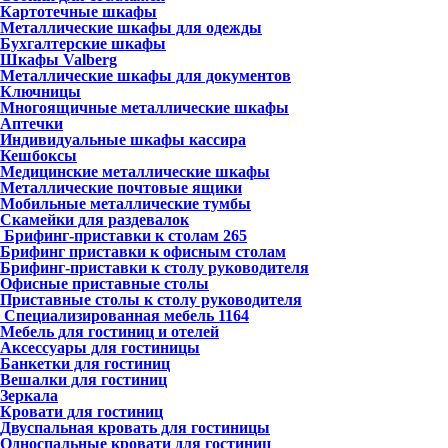
Картотечные шкафы
Металлические шкафы для одежды
Бухгалтерские шкафы
Шкафы Valberg
Металлические шкафы для документов
Ключницы
Многоящичные металлические шкафы
Аптечки
Индивидуальные шкафы кассира
Кешбоксы
Медицинские металлические шкафы
Металлические почтовые ящики
Мобильные металлические тумбы
Скамейки для раздевалок
Брифинг-приставки к столам
265
Брифинг приставки к офисным столам
Брифинг-приставки к столу руководителя
Офисные приставные столы
Приставные столы к столу руководителя
Специализированная мебель
1164
Мебель для гостиниц и отелей
Аксессуары для гостиницы
Банкетки для гостиниц
Вешалки для гостиниц
Зеркала
Кровати для гостиниц
Двуспальная кровать для гостиницы
Односпальные кровати для гостиниц