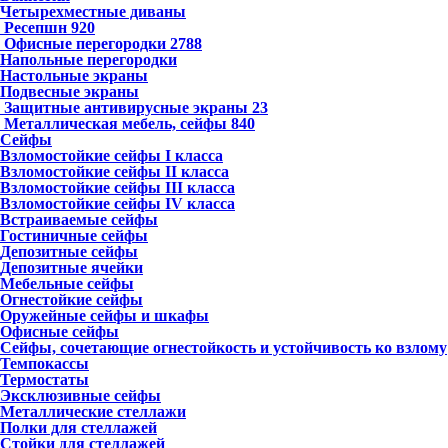
Четырехместные диваны
Ресепшн
920
Офисные перегородки
2788
Напольные перегородки
Настольные экраны
Подвесные экраны
Защитные антивирусные экраны
23
Металлическая мебель, сейфы
840
Сейфы
Взломостойкие сейфы I класса
Взломостойкие сейфы II класса
Взломостойкие сейфы III класса
Взломостойкие сейфы IV класса
Встраиваемые сейфы
Гостиничные сейфы
Депозитные сейфы
Депозитные ячейки
Мебельные сейфы
Огнестойкие сейфы
Оружейные сейфы и шкафы
Офисные сейфы
Сейфы, сочетающие огнестойкость и устойчивость ко взлому
Темпокассы
Термостаты
Эксклюзивные сейфы
Металлические стеллажи
Полки для стеллажей
Стойки для стеллажей