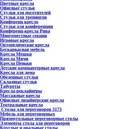
Цветные кресла
Офисные стулья
Стулья для посетителей
Стулья для тренингов
Конференц кресло
Стулья для конференции
Конференц-кресла Рива
Многоместные секции
Игровые кресла
Ортопедические кресла
Бескаркасная мебель
Кресла Мешки
Кресла Мячи
Кресла Пеньки
Детские компьютерные кресла
Кресла для дома
Обеденные стулья
Складные стулья
Табуреты
Кресла-реклайнеры
Массажные кресла
Офисные дизайнерские кресла
Театральные кресла
Столы для переговоров
3173
Мебель для переговорных
Прямоугольные переговорные столы
Элементы стола для переговоров
Круглые и овальные столы