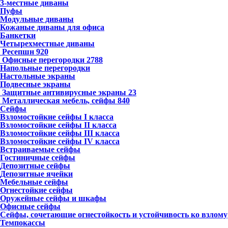
3-местные диваны
Пуфы
Модульные диваны
Кожаные диваны для офиса
Банкетки
Четырехместные диваны
Ресепшн
920
Офисные перегородки
2788
Напольные перегородки
Настольные экраны
Подвесные экраны
Защитные антивирусные экраны
23
Металлическая мебель, сейфы
840
Сейфы
Взломостойкие сейфы I класса
Взломостойкие сейфы II класса
Взломостойкие сейфы III класса
Взломостойкие сейфы IV класса
Встраиваемые сейфы
Гостиничные сейфы
Депозитные сейфы
Депозитные ячейки
Мебельные сейфы
Огнестойкие сейфы
Оружейные сейфы и шкафы
Офисные сейфы
Сейфы, сочетающие огнестойкость и устойчивость ко взлому
Темпокассы