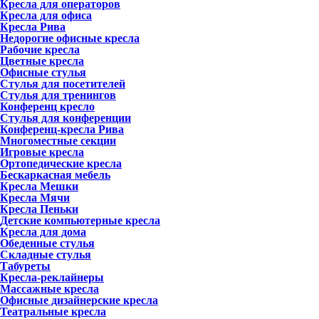
Кресла для операторов
Кресла для офиса
Кресла Рива
Недорогие офисные кресла
Рабочие кресла
Цветные кресла
Офисные стулья
Стулья для посетителей
Стулья для тренингов
Конференц кресло
Стулья для конференции
Конференц-кресла Рива
Многоместные секции
Игровые кресла
Ортопедические кресла
Бескаркасная мебель
Кресла Мешки
Кресла Мячи
Кресла Пеньки
Детские компьютерные кресла
Кресла для дома
Обеденные стулья
Складные стулья
Табуреты
Кресла-реклайнеры
Массажные кресла
Офисные дизайнерские кресла
Театральные кресла