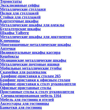
Термостаты
Эксклюзивные сейфы
Металлические стеллажи
Полки для стеллажей
Стойки для стеллажей
Картотечные шкафы
Металлические шкафы для одежды
Бухгалтерские шкафы
Шкафы Valberg
Металлические шкафы для документов
Ключницы
Многоящичные металлические шкафы
Аптечки
Индивидуальные шкафы кассира
Кешбоксы
Медицинские металлические шкафы
Металлические почтовые ящики
Мобильные металлические тумбы
Скамейки для раздевалок
Брифинг-приставки к столам
265
Брифинг приставки к офисным столам
Брифинг-приставки к столу руководителя
Офисные приставные столы
Приставные столы к столу руководителя
Специализированная мебель
1164
Мебель для гостиниц и отелей
Аксессуары для гостиницы
Банкетки для гостиниц