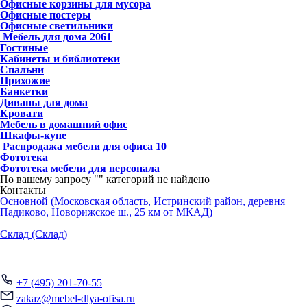
Офисные корзины для мусора
Офисные постеры
Офисные светильники
Мебель для дома
2061
Гостиные
Кабинеты и библиотеки
Спальни
Прихожие
Банкетки
Диваны для дома
Кровати
Мебель в домашний офис
Шкафы-купе
Распродажа мебели для офиса
10
Фототека
Фототека мебели для персонала
По вашему запросу "
" категорий не найдено
Контакты
Основной (Московская область, Истринский район, деревня
Падиково, Новорижское ш., 25 км от МКАД)
Склад (Склад)
+7 (495) 201-70-55
zakaz@mebel-dlya-ofisa.ru