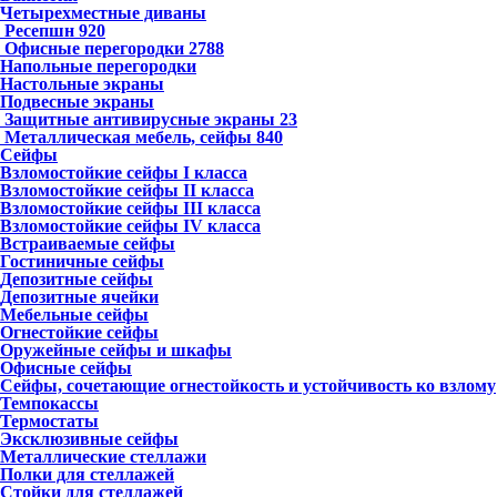
Четырехместные диваны
Ресепшн
920
Офисные перегородки
2788
Напольные перегородки
Настольные экраны
Подвесные экраны
Защитные антивирусные экраны
23
Металлическая мебель, сейфы
840
Сейфы
Взломостойкие сейфы I класса
Взломостойкие сейфы II класса
Взломостойкие сейфы III класса
Взломостойкие сейфы IV класса
Встраиваемые сейфы
Гостиничные сейфы
Депозитные сейфы
Депозитные ячейки
Мебельные сейфы
Огнестойкие сейфы
Оружейные сейфы и шкафы
Офисные сейфы
Сейфы, сочетающие огнестойкость и устойчивость ко взлому
Темпокассы
Термостаты
Эксклюзивные сейфы
Металлические стеллажи
Полки для стеллажей
Стойки для стеллажей