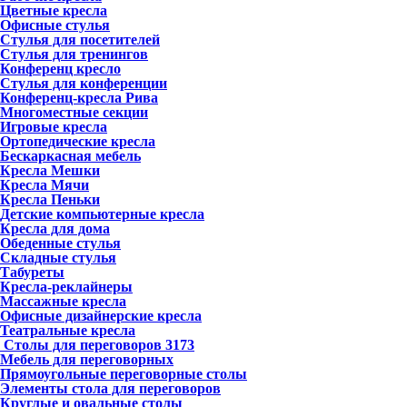
Цветные кресла
Офисные стулья
Стулья для посетителей
Стулья для тренингов
Конференц кресло
Стулья для конференции
Конференц-кресла Рива
Многоместные секции
Игровые кресла
Ортопедические кресла
Бескаркасная мебель
Кресла Мешки
Кресла Мячи
Кресла Пеньки
Детские компьютерные кресла
Кресла для дома
Обеденные стулья
Складные стулья
Табуреты
Кресла-реклайнеры
Массажные кресла
Офисные дизайнерские кресла
Театральные кресла
Столы для переговоров
3173
Мебель для переговорных
Прямоугольные переговорные столы
Элементы стола для переговоров
Круглые и овальные столы