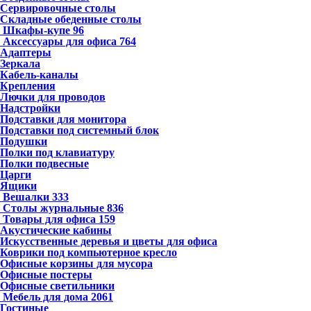
Сервировочные столы
Складные обеденные столы
Шкафы-купе
96
Аксессуары для офиса
764
Адаптеры
Зеркала
Кабель-каналы
Крепления
Лючки для проводов
Надстройки
Подставки для монитора
Подставки под системный блок
Подушки
Полки под клавиатуру
Полки подвесные
Царги
Ящики
Вешалки
333
Столы журнальные
836
Товары для офиса
159
Акустические кабины
Искусственные деревья и цветы для офиса
Коврики под компьютерное кресло
Офисные корзины для мусора
Офисные постеры
Офисные светильники
Мебель для дома
2061
Гостиные