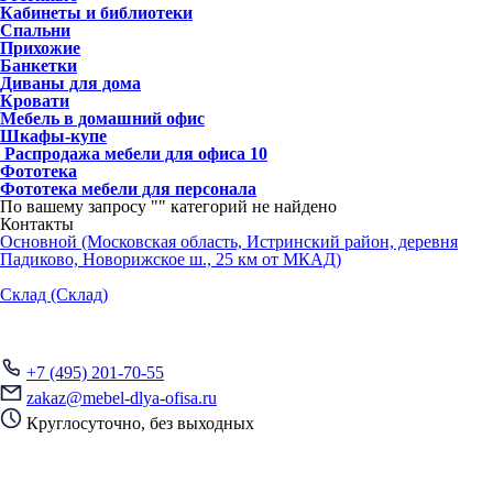
Кабинеты и библиотеки
Спальни
Прихожие
Банкетки
Диваны для дома
Кровати
Мебель в домашний офис
Шкафы-купе
Распродажа мебели для офиса
10
Фототека
Фототека мебели для персонала
По вашему запросу "
" категорий не найдено
Контакты
Основной (Московская область, Истринский район, деревня
Падиково, Новорижское ш., 25 км от МКАД)
Склад (Склад)
+7 (495) 201-70-55
zakaz@mebel-dlya-ofisa.ru
Круглосуточно, без выходных