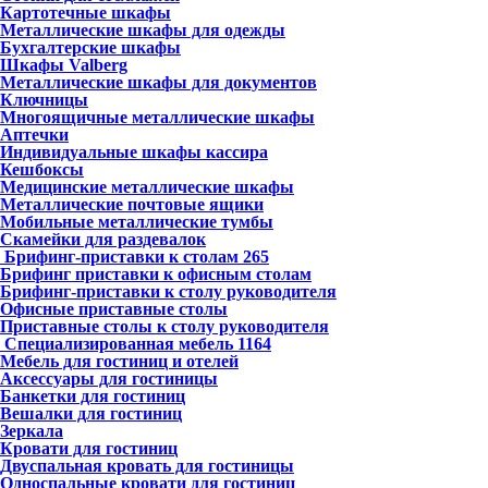
Картотечные шкафы
Металлические шкафы для одежды
Бухгалтерские шкафы
Шкафы Valberg
Металлические шкафы для документов
Ключницы
Многоящичные металлические шкафы
Аптечки
Индивидуальные шкафы кассира
Кешбоксы
Медицинские металлические шкафы
Металлические почтовые ящики
Мобильные металлические тумбы
Скамейки для раздевалок
Брифинг-приставки к столам
265
Брифинг приставки к офисным столам
Брифинг-приставки к столу руководителя
Офисные приставные столы
Приставные столы к столу руководителя
Специализированная мебель
1164
Мебель для гостиниц и отелей
Аксессуары для гостиницы
Банкетки для гостиниц
Вешалки для гостиниц
Зеркала
Кровати для гостиниц
Двуспальная кровать для гостиницы
Односпальные кровати для гостиниц