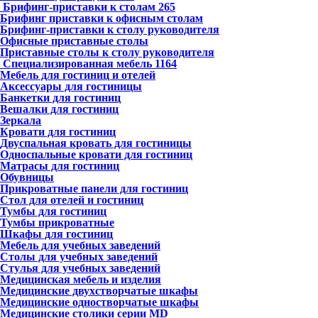
Брифинг-приставки к столам
265
Брифинг приставки к офисным столам
Брифинг-приставки к столу руководителя
Офисные приставные столы
Приставные столы к столу руководителя
Специализированная мебель
1164
Мебель для гостиниц и отелей
Аксессуары для гостиницы
Банкетки для гостиниц
Вешалки для гостиниц
Зеркала
Кровати для гостиниц
Двуспальная кровать для гостиницы
Односпальные кровати для гостиниц
Матрасы для гостиниц
Обувницы
Прикроватные панели для гостиниц
Стол для отелей и гостиниц
Тумбы для гостиниц
Тумбы прикроватные
Шкафы для гостиниц
Мебель для учебных заведений
Столы для учебных заведений
Стулья для учебных заведений
Медицинская мебель и изделия
Медицинские двухстворчатые шкафы
Медицинские одностворчатые шкафы
Медицинские столики серии MD