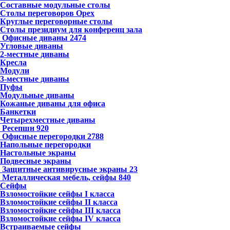
Составные модульные столы
Столы переговоров Орех
Круглые переговорные столы
Столы президиум для конференц зала
Офисные диваны
2474
Угловые диваны
2-местные диваны
Кресла
Модули
3-местные диваны
Пуфы
Модульные диваны
Кожаные диваны для офиса
Банкетки
Четырехместные диваны
Ресепшн
920
Офисные перегородки
2788
Напольные перегородки
Настольные экраны
Подвесные экраны
Защитные антивирусные экраны
23
Металлическая мебель, сейфы
840
Сейфы
Взломостойкие сейфы I класса
Взломостойкие сейфы II класса
Взломостойкие сейфы III класса
Взломостойкие сейфы IV класса
Встраиваемые сейфы