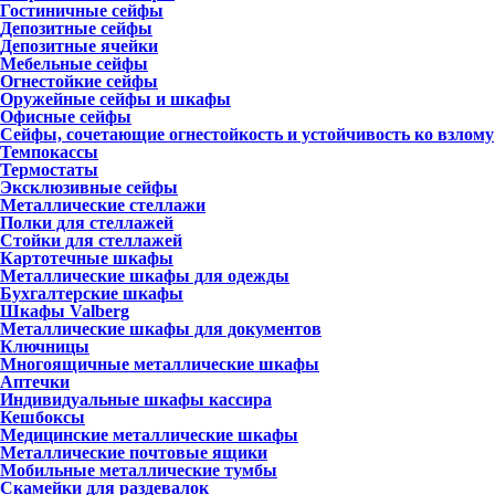
Гостиничные сейфы
Депозитные сейфы
Депозитные ячейки
Мебельные сейфы
Огнестойкие сейфы
Оружейные сейфы и шкафы
Офисные сейфы
Сейфы, сочетающие огнестойкость и устойчивость ко взлому
Темпокассы
Термостаты
Эксклюзивные сейфы
Металлические стеллажи
Полки для стеллажей
Стойки для стеллажей
Картотечные шкафы
Металлические шкафы для одежды
Бухгалтерские шкафы
Шкафы Valberg
Металлические шкафы для документов
Ключницы
Многоящичные металлические шкафы
Аптечки
Индивидуальные шкафы кассира
Кешбоксы
Медицинские металлические шкафы
Металлические почтовые ящики
Мобильные металлические тумбы
Скамейки для раздевалок