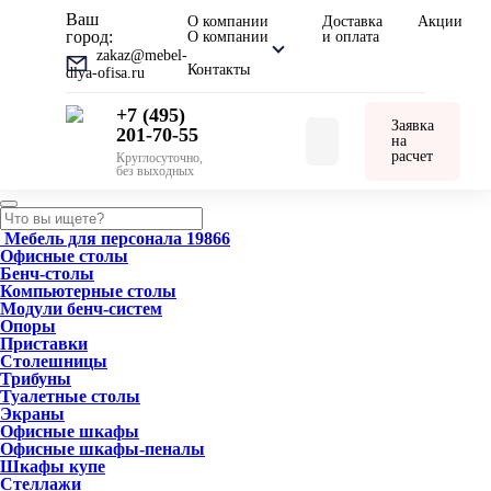
Ваш
О компании
Доставка
Акции
город:
О компании
и оплата
zakaz@mebel-
Контакты
dlya-ofisa.ru
+7 (495)
Заявка
201-70-55
на
расчет
Круглосуточно,
без выходных
Мебель для персонала
19866
Офисные столы
Бенч-столы
Компьютерные столы
Модули бенч-систем
Опоры
Приставки
Столешницы
Трибуны
Туалетные столы
Экраны
Офисные шкафы
Офисные шкафы-пеналы
Шкафы купе
Стеллажи