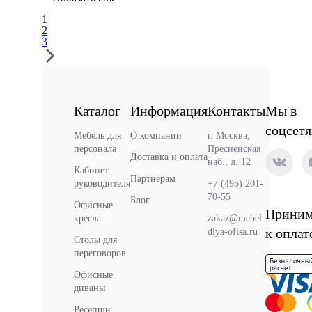
1
2
3
Каталог
Информация
Контакты
Мы в
соцсетя
Мебель для
О компании
г. Москва,
персонала
Пресненская
Доставка и оплата
наб., д. 12
Кабинет
Партнёрам
руководителя
+7 (495) 201-
70-55
Блог
Офисные
Прини
кресла
zakaz@mebel-
к оплат
dlya-ofisa.ru
Столы для
переговоров
Офисные
диваны
Ресепшн