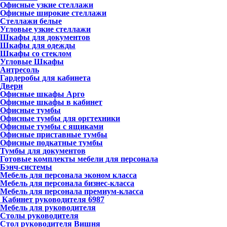
Офисные узкие стеллажи
Офисные широкие стеллажи
Стеллажи белые
Угловые узкие стеллажи
Шкафы для документов
Шкафы для одежды
Шкафы со стеклом
Угловые Шкафы
Антресоль
Гардеробы для кабинета
Двери
Офисные шкафы Арго
Офисные шкафы в кабинет
Офисные тумбы
Офисные тумбы для оргтехники
Офисные тумбы с ящиками
Офисные приставные тумбы
Офисные подкатные тумбы
Тумбы для документов
Готовые комплекты мебели для персонала
Бэнч-системы
Мебель для персонала эконом класса
Мебель для персонала бизнес-класса
Мебель для персонала премиум-класса
Кабинет руководителя
6987
Мебель для руководителя
Столы руководителя
Стол руководителя Вишня