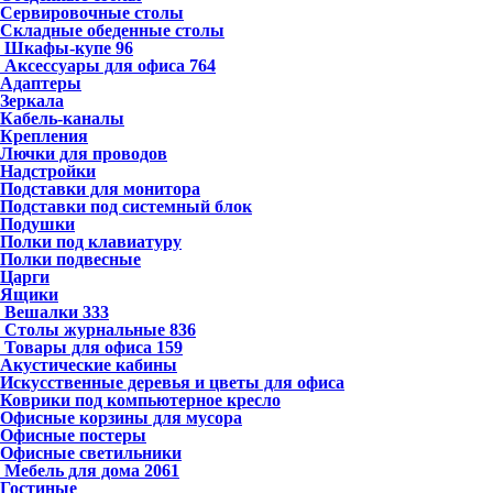
Сервировочные столы
Складные обеденные столы
Шкафы-купе
96
Аксессуары для офиса
764
Адаптеры
Зеркала
Кабель-каналы
Крепления
Лючки для проводов
Надстройки
Подставки для монитора
Подставки под системный блок
Подушки
Полки под клавиатуру
Полки подвесные
Царги
Ящики
Вешалки
333
Столы журнальные
836
Товары для офиса
159
Акустические кабины
Искусственные деревья и цветы для офиса
Коврики под компьютерное кресло
Офисные корзины для мусора
Офисные постеры
Офисные светильники
Мебель для дома
2061
Гостиные