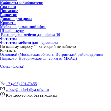
Кабинеты и библиотеки
Спальни
Прихожие
Банкетки
Диваны для дома
Кровати
Мебель в домашний офис
Шкафы-купе
Распродажа мебели для офиса
10
Фототека
Фототека мебели для персонала
По вашему запросу "
" категорий не найдено
Контакты
Основной (Московская область, Истринский район, деревня
Падиково, Новорижское ш., 25 км от МКАД)
Склад (Склад)
+7 (495) 201-70-55
zakaz@mebel-dlya-ofisa.ru
Круглосуточно, без выходных