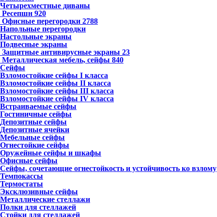
Четырехместные диваны
Ресепшн
920
Офисные перегородки
2788
Напольные перегородки
Настольные экраны
Подвесные экраны
Защитные антивирусные экраны
23
Металлическая мебель, сейфы
840
Сейфы
Взломостойкие сейфы I класса
Взломостойкие сейфы II класса
Взломостойкие сейфы III класса
Взломостойкие сейфы IV класса
Встраиваемые сейфы
Гостиничные сейфы
Депозитные сейфы
Депозитные ячейки
Мебельные сейфы
Огнестойкие сейфы
Оружейные сейфы и шкафы
Офисные сейфы
Сейфы, сочетающие огнестойкость и устойчивость ко взлому
Темпокассы
Термостаты
Эксклюзивные сейфы
Металлические стеллажи
Полки для стеллажей
Стойки для стеллажей