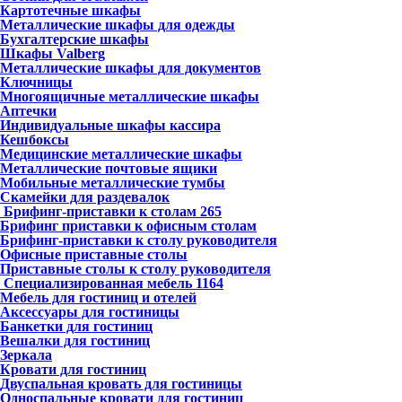
Картотечные шкафы
Металлические шкафы для одежды
Бухгалтерские шкафы
Шкафы Valberg
Металлические шкафы для документов
Ключницы
Многоящичные металлические шкафы
Аптечки
Индивидуальные шкафы кассира
Кешбоксы
Медицинские металлические шкафы
Металлические почтовые ящики
Мобильные металлические тумбы
Скамейки для раздевалок
Брифинг-приставки к столам
265
Брифинг приставки к офисным столам
Брифинг-приставки к столу руководителя
Офисные приставные столы
Приставные столы к столу руководителя
Специализированная мебель
1164
Мебель для гостиниц и отелей
Аксессуары для гостиницы
Банкетки для гостиниц
Вешалки для гостиниц
Зеркала
Кровати для гостиниц
Двуспальная кровать для гостиницы
Односпальные кровати для гостиниц