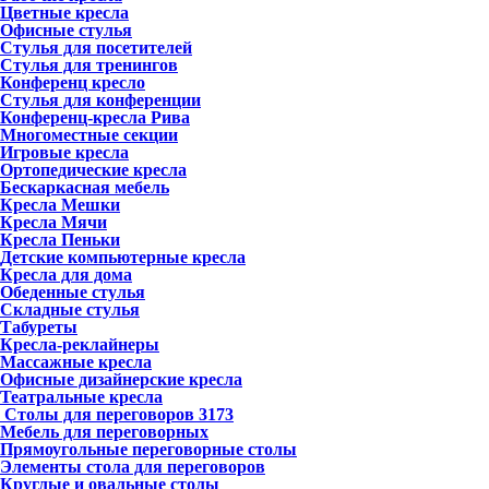
Цветные кресла
Офисные стулья
Стулья для посетителей
Стулья для тренингов
Конференц кресло
Стулья для конференции
Конференц-кресла Рива
Многоместные секции
Игровые кресла
Ортопедические кресла
Бескаркасная мебель
Кресла Мешки
Кресла Мячи
Кресла Пеньки
Детские компьютерные кресла
Кресла для дома
Обеденные стулья
Складные стулья
Табуреты
Кресла-реклайнеры
Массажные кресла
Офисные дизайнерские кресла
Театральные кресла
Столы для переговоров
3173
Мебель для переговорных
Прямоугольные переговорные столы
Элементы стола для переговоров
Круглые и овальные столы