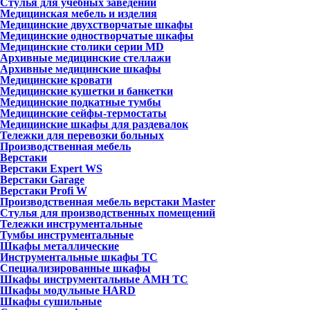
Стулья для учебных заведений
Медицинская мебель и изделия
Медицинские двухстворчатые шкафы
Медицинские одностворчатые шкафы
Медицинские столики серии MD
Архивные медицинские стеллажи
Архивные медицинские шкафы
Медицинские кровати
Медицинские кушетки и банкетки
Медицинские подкатные тумбы
Медицинские сейфы-термостаты
Медицинские шкафы для раздевалок
Тележки для перевозки больных
Производственная мебель
Верстаки
Верстаки Expert WS
Верстаки Garage
Верстаки Profi W
Производственная мебель верстаки Master
Стулья для производственных помещений
Тележки инструментальные
Тумбы инструментальные
Шкафы металлические
Инструментальные шкафы ТС
Специализированные шкафы
Шкафы инструментальные АМН ТС
Шкафы модульные HARD
Шкафы сушильные