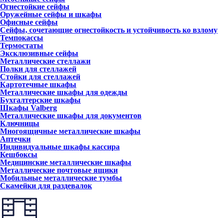
Огнестойкие сейфы
Оружейные сейфы и шкафы
Офисные сейфы
Сейфы, сочетающие огнестойкость и устойчивость ко взлому
Темпокассы
Термостаты
Эксклюзивные сейфы
Металлические стеллажи
Полки для стеллажей
Стойки для стеллажей
Картотечные шкафы
Металлические шкафы для одежды
Бухгалтерские шкафы
Шкафы Valberg
Металлические шкафы для документов
Ключницы
Многоящичные металлические шкафы
Аптечки
Индивидуальные шкафы кассира
Кешбоксы
Медицинские металлические шкафы
Металлические почтовые ящики
Мобильные металлические тумбы
Скамейки для раздевалок