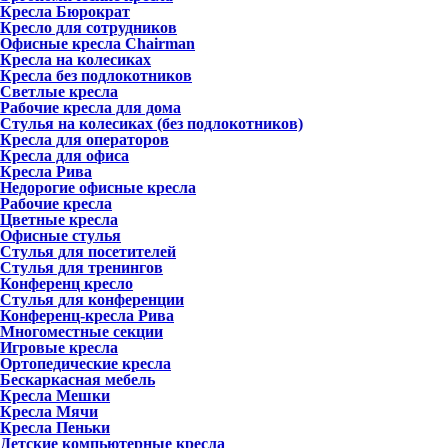
Кресла Бюрократ
Кресло для сотрудников
Офисные кресла Chairman
Кресла на колесиках
Кресла без подлокотников
Светлые кресла
Рабочие кресла для дома
Стулья на колесиках (без подлокотников)
Кресла для операторов
Кресла для офиса
Кресла Рива
Недорогие офисные кресла
Рабочие кресла
Цветные кресла
Офисные стулья
Стулья для посетителей
Стулья для тренингов
Конференц кресло
Стулья для конференции
Конференц-кресла Рива
Многоместные секции
Игровые кресла
Ортопедические кресла
Бескаркасная мебель
Кресла Мешки
Кресла Мячи
Кресла Пеньки
Детские компьютерные кресла