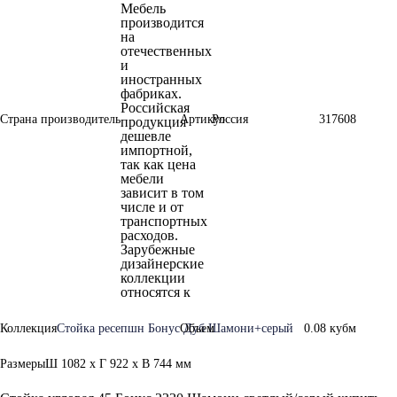
Мебель
производится
на
отечественных
и
иностранных
фабриках.
Российская
Страна производитель
Артикул
Россия
317608
продукция
дешевле
импортной,
так как цена
мебели
зависит в том
числе и от
транспортных
расходов.
Зарубежные
дизайнерские
коллекции
относятся к
Коллекция
Стойка ресепшн Бонус Дуб Шамони+серый
Объем
0.08 кубм
Размеры
Ш 1082 x Г 922 x В 744 мм