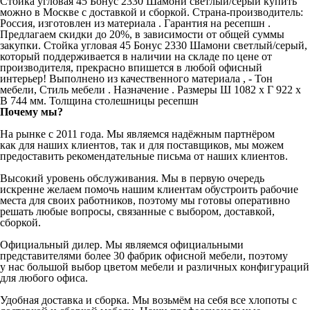
Cтойка угловая 45 Бонус 2330 Шамони светлый/серый купить
можно в Москве с доставкой и сборкой. Страна-производитель:
Россия, изготовлен из материала . Гарантия на ресепшн .
Предлагаем скидки до 20%, в зависимости от общей суммы
закупки. Cтойка угловая 45 Бонус 2330 Шамони светлый/серый,
который поддерживается в наличии на складе по цене от
производителя, прекрасно впишется в любой офисный
интерьер! Выполнено из качественного материала , - Тон
мебели, Стиль мебели . Назначение . Размеры Ш 1082 x Г 922 x
В 744 мм. Толщина столешницы ресепшн
Почему мы?
На рынке с 2011 года. Мы являемся надёжным партнёром
как для наших клиентов, так и для поставщиков, мы можем
предоставить рекомендательные письма от наших клиентов.
Высокий уровень обслуживания. Мы в первую очередь
искренне желаем помочь нашим клиентам обустроить рабочие
места для своих работников, поэтому мы готовы оперативно
решать любые вопросы, связанные с выбором, доставкой,
сборкой.
Официальный дилер. Мы являемся официальными
представителями более 30 фабрик офисной мебели, поэтому
у нас большой выбор цветом мебели и различных конфигураций
для любого офиса.
Удобная доставка и сборка. Мы возьмём на себя все хлопоты с