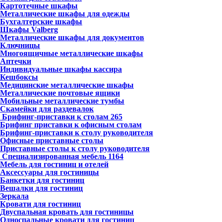
Картотечные шкафы
Металлические шкафы для одежды
Бухгалтерские шкафы
Шкафы Valberg
Металлические шкафы для документов
Ключницы
Многоящичные металлические шкафы
Аптечки
Индивидуальные шкафы кассира
Кешбоксы
Медицинские металлические шкафы
Металлические почтовые ящики
Мобильные металлические тумбы
Скамейки для раздевалок
Брифинг-приставки к столам
265
Брифинг приставки к офисным столам
Брифинг-приставки к столу руководителя
Офисные приставные столы
Приставные столы к столу руководителя
Специализированная мебель
1164
Мебель для гостиниц и отелей
Аксессуары для гостиницы
Банкетки для гостиниц
Вешалки для гостиниц
Зеркала
Кровати для гостиниц
Двуспальная кровать для гостиницы
Односпальные кровати для гостиниц