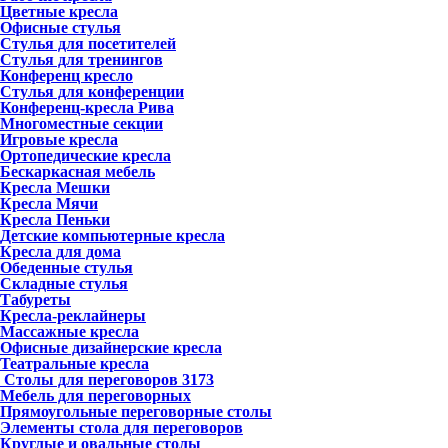
Цветные кресла
Офисные стулья
Стулья для посетителей
Стулья для тренингов
Конференц кресло
Стулья для конференции
Конференц-кресла Рива
Многоместные секции
Игровые кресла
Ортопедические кресла
Бескаркасная мебель
Кресла Мешки
Кресла Мячи
Кресла Пеньки
Детские компьютерные кресла
Кресла для дома
Обеденные стулья
Складные стулья
Табуреты
Кресла-реклайнеры
Массажные кресла
Офисные дизайнерские кресла
Театральные кресла
Столы для переговоров
3173
Мебель для переговорных
Прямоугольные переговорные столы
Элементы стола для переговоров
Круглые и овальные столы