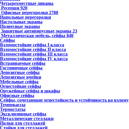
Четырехместные диваны
Ресепшн
920
Офисные перегородки
2788
Напольные перегородки
Настольные экраны
Подвесные экраны
Защитные антивирусные экраны
23
Металлическая мебель, сейфы
840
Сейфы
Взломостойкие сейфы I класса
Взломостойкие сейфы II класса
Взломостойкие сейфы III класса
Взломостойкие сейфы IV класса
Встраиваемые сейфы
Гостиничные сейфы
Депозитные сейфы
Депозитные ячейки
Мебельные сейфы
Огнестойкие сейфы
Оружейные сейфы и шкафы
Офисные сейфы
Сейфы, сочетающие огнестойкость и устойчивость ко взлому
Темпокассы
Термостаты
Эксклюзивные сейфы
Металлические стеллажи
Полки для стеллажей
Стойки для стеллажей