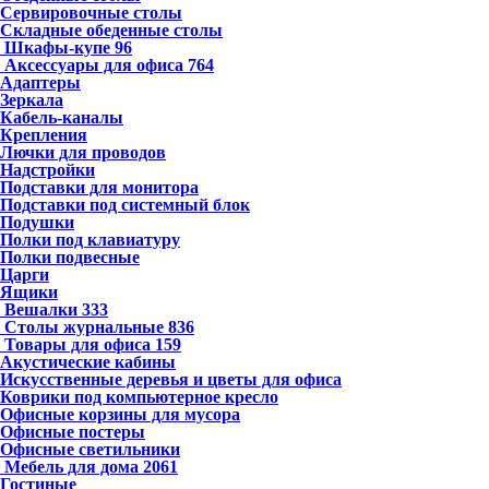
Сервировочные столы
Складные обеденные столы
Шкафы-купе
96
Аксессуары для офиса
764
Адаптеры
Зеркала
Кабель-каналы
Крепления
Лючки для проводов
Надстройки
Подставки для монитора
Подставки под системный блок
Подушки
Полки под клавиатуру
Полки подвесные
Царги
Ящики
Вешалки
333
Столы журнальные
836
Товары для офиса
159
Акустические кабины
Искусственные деревья и цветы для офиса
Коврики под компьютерное кресло
Офисные корзины для мусора
Офисные постеры
Офисные светильники
Мебель для дома
2061
Гостиные