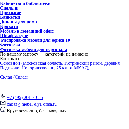
Кабинеты и библиотеки
Спальни
Прихожие
Банкетки
Диваны для дома
Кровати
Мебель в домашний офис
Шкафы-купе
Распродажа мебели для офиса
10
Фототека
Фототека мебели для персонала
По вашему запросу "
" категорий не найдено
Контакты
Основной (Московская область, Истринский район, деревня
Падиково, Новорижское ш., 25 км от МКАД)
Склад (Склад)
+7 (495) 201-70-55
zakaz@mebel-dlya-ofisa.ru
Круглосуточно, без выходных