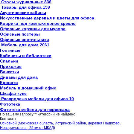
Столы журнальные
836
Товары для офиса
159
Акустические кабины
Искусственные деревья и цветы для офиса
Коврики под компьютерное кресло
Офисные корзины для мусора
Офисные постеры
Офисные светильники
Мебель для дома
2061
Гостиные
Кабинеты и библиотеки
Спальни
Прихожие
Банкетки
Диваны для дома
Кровати
Мебель в домашний офис
Шкафы-купе
Распродажа мебели для офиса
10
Фототека
Фототека мебели для персонала
По вашему запросу "
" категорий не найдено
Контакты
Основной (Московская область, Истринский район, деревня Падиково,
Новорижское ш., 25 км от МКАД)