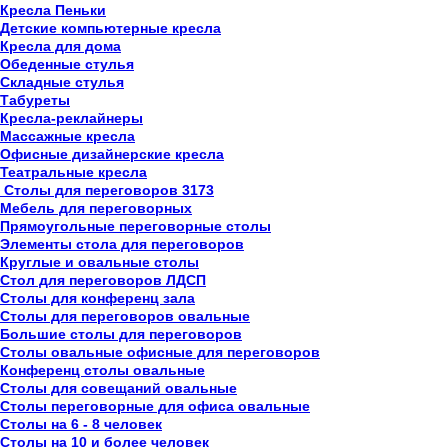
Кресла Пеньки
Детские компьютерные кресла
Кресла для дома
Обеденные стулья
Складные стулья
Табуреты
Кресла-реклайнеры
Массажные кресла
Офисные дизайнерские кресла
Театральные кресла
Столы для переговоров
3173
Мебель для переговорных
Прямоугольные переговорные столы
Элементы стола для переговоров
Круглые и овальные столы
Стол для переговоров ЛДСП
Столы для конференц зала
Столы для переговоров овальные
Большие столы для переговоров
Столы овальные офисные для переговоров
Конференц столы овальные
Столы для совещаний овальные
Столы переговорные для офиса овальные
Столы на 6 - 8 человек
Столы на 10 и более человек