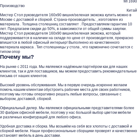
MI 1690
Производство
Китай
Мистер Стол руководителя 160x90 вишня/зеленая экокожа купить можно в
Москве с доставкой и сборкой. Страна-производитель: , изготовлен из
материала . Толщина столешниц составляет . Предоставляем гарантию 10
лет. Предлагаем скидки до 50%, в зависимости от общей суммы закупки.
Мистер Стол руководителя 160x90 вишня/зеленая экокожа, который
поддерживается в наличии на складе по цене от производителя, прекрасно
впишется в любой офисный интерьер! Выполнено из качественного
материала каркаса . Тип столешницы у стола , что гармонично сочетается с
типом опор
Почему мы?
На рынке с 2011 года. Мы являемся надёжным партнёром как для наших
клиентов, так и для поставщиков, мы можем предоставить рекомендательные
письма от наших клиентов.
Высокий уровень обслуживания. Мы в первую очередь искренне желаем
помочь нашим клиентам обустроить рабочие места для своих работников,
поэтому мы готовы оперативно решать любые вопросы, связанные с
выбором, доставкой, сборкой.
Официальный дилер. Мы являемся официальными представителями более
30 фабрик офисной мебели, поэтому у нас большой выбор цветом мебели
и различных конфигураций для любого офиса.
Удобная доставка и сборка. Мы возьмём на себя все хлопоты с доставкой и
сборкой мебели. Наши профессиональные сборщики проверят и качественно
установят мебель в день доставки.