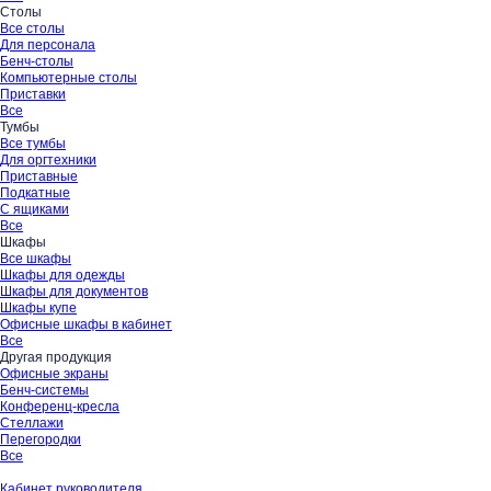
Столы
Все столы
Для персонала
Бенч-столы
Компьютерные столы
Приставки
Все
Тумбы
Все тумбы
Для оргтехники
Приставные
Подкатные
С ящиками
Все
Шкафы
Все шкафы
Шкафы для одежды
Шкафы для документов
Шкафы купе
Офисные шкафы в кабинет
Все
Другая продукция
Офисные экраны
Бенч-системы
Конференц-кресла
Стеллажи
Перегородки
Все
Кабинет руководителя