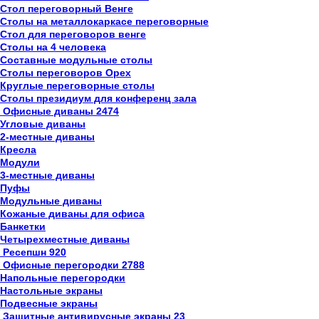
Стол переговорный Венге
Столы на металлокаркасе переговорные
Стол для переговоров венге
Столы на 4 человека
Составные модульные столы
Столы переговоров Орех
Круглые переговорные столы
Столы президиум для конференц зала
Офисные диваны
2474
Угловые диваны
2-местные диваны
Кресла
Модули
3-местные диваны
Пуфы
Модульные диваны
Кожаные диваны для офиса
Банкетки
Четырехместные диваны
Ресепшн
920
Офисные перегородки
2788
Напольные перегородки
Настольные экраны
Подвесные экраны
Защитные антивирусные экраны
23