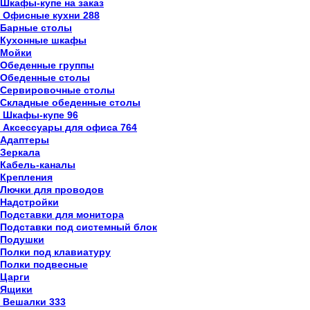
Шкафы-купе на заказ
Офисные кухни
288
Барные столы
Кухонные шкафы
Мойки
Обеденные группы
Обеденные столы
Сервировочные столы
Складные обеденные столы
Шкафы-купе
96
Аксессуары для офиса
764
Адаптеры
Зеркала
Кабель-каналы
Крепления
Лючки для проводов
Надстройки
Подставки для монитора
Подставки под системный блок
Подушки
Полки под клавиатуру
Полки подвесные
Царги
Ящики
Вешалки
333